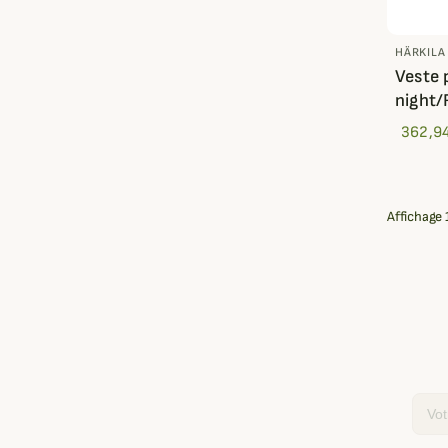
HÄRKILA
Veste 
night/
362,9
Affichage 
Email