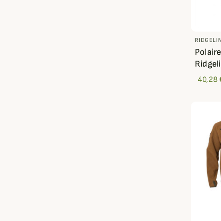
RIDGELI
Polair
Ridgel
40,28 