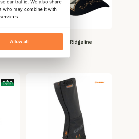
se our traffic. We also share
ers who may combine it with
 services.
RIDGELINE
Casquette Slash Ridgeline
Allow all
15,07 €