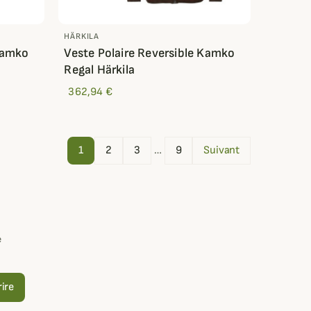
HÄRKILA
 Kamko
Veste Polaire Reversible Kamko
Regal Härkila
362,94 €
1
2
3
…
9
Suivant
e
rire