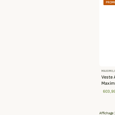
PROMO
MAXIMIL
Veste 
Maximi
603,9
Affichage 