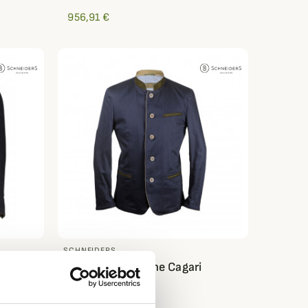
956,91 €
SCHNEIDERS
m 2.0
Veste autrichienne Cagari
Schneiders
714,91 €