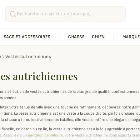
SACS ET ACCESSOIRES
CHASSE
CHIEN
MARQUE
x
Vestes autrichiennes
tes autrichiennes
une sélection de vestes autrichiennes de la plus grande qualité, confectionnée
s années.
éter votre tenue de ville avec une touche de raffinement, découvrez notre gam
nitions. La veste autrichienne est une veste à la coupe droite, parfois croisée, 
 la chasse à tir ou les événements habillés, elle vous confère une élégance inéga
n flanelle, en coton ou en lin, la veste autrichienne est à la fois agréable à por
s. Associée à un
pantalon de velours
, votre veste autrichienne vous apportera u