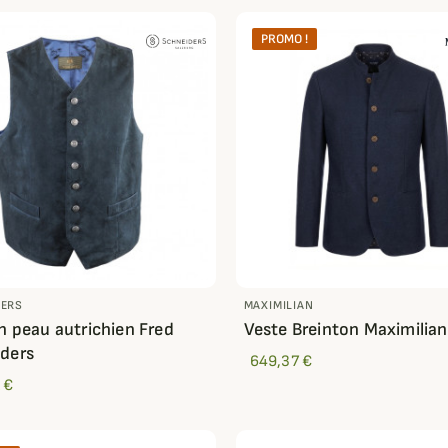
PROMO !
DERS
MAXIMILIAN
en peau autrichien Fred
Veste Breinton Maximilian
ders
649,37 €
 €