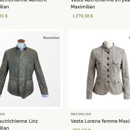
lian
Maximilian
83 €
1 279,58 €
IAN
MAXIMILIAN
autrichienne Linz
Veste Lorena femme Maxi
lian