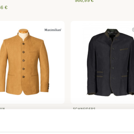
966,99 €
66 €
IAN
SCHNEIDERS
autrichienne Avallon
Veste autrichienne Joachi
lian
Schneiders
 €
714,91 €