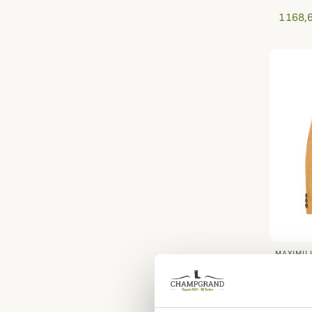
1 168,
MAXIMIL
Veste 
Maximi
805,66