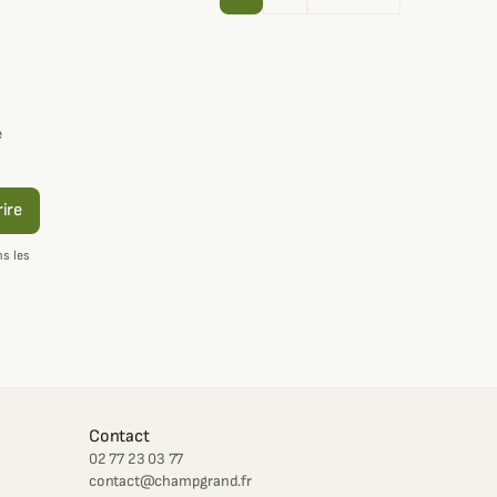
e
rire
s les
Contact
02 77 23 03 77
contact@champgrand.fr