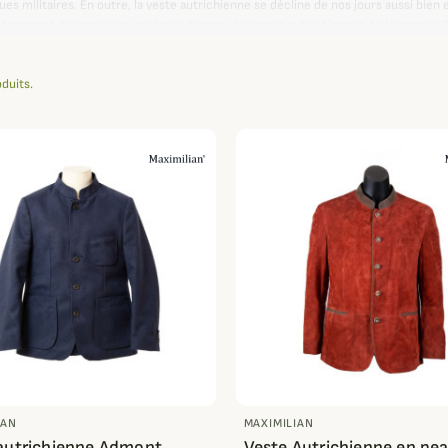
enues militaires. En outre, la veste autrichienne se décline de nos jours aussi 
tamment de retrouver une large gamme de vestes autrichiennes de la marque Sc
 apprécieront par exemple le modèle Ferdi ou encore la veste Luciano. Pour c
oduits.
à associer avec votre veste.
uprême de l'élégance et du raffinement, retrouvez une large sélection de vest
pgrand.
IAN
MAXIMILIAN
autrichienne Admont
Veste Autrichienne en pea