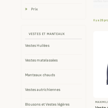
vieilles t
propose no
Prix
1946.
Les hommes
Il y a 28 pr
des
gilets
Vêtement s
VESTES ET MANTEAUX
chez Cham
Vestes Huilées
Vestes matelassées
Manteaux chauds
Vestes autrichiennes
MAXIMIL
Blousons et Vestes légères
Veste 