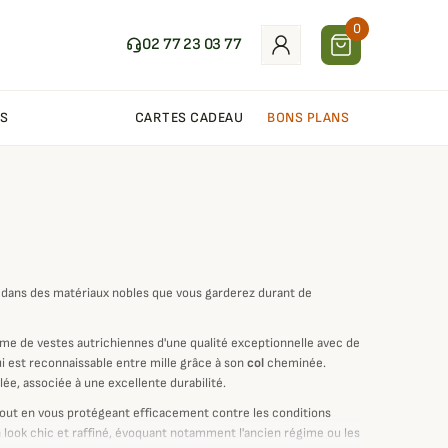
0
02 77 23 03 77
S
CARTES CADEAU
BONS PLANS
s dans des matériaux nobles que vous garderez durant de
me de vestes autrichiennes d'une qualité exceptionnelle avec de
qui est reconnaissable entre mille grâce à son
col
cheminée.
lée, associée à une excellente durabilité.
ter tout en vous protégeant efficacement contre les conditions
n look chic et raffiné, évoquant notamment l'ancien régime ou les