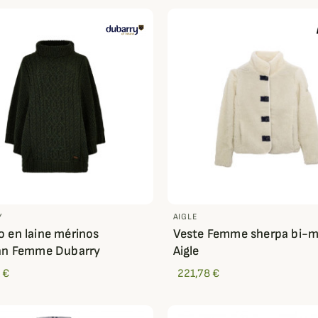
Y
AIGLE
 en laine mérinos
Veste Femme sherpa bi-m
nan Femme Dubarry
Aigle
 €
221,78 €