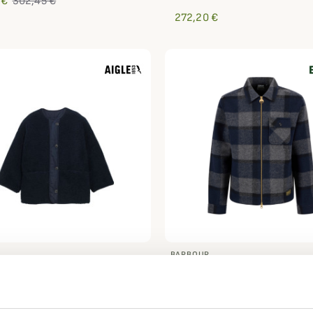
 €
302,45 €
272,20 €
BARBOUR
en sherpa réversible Aigle
Surchemise polaire Hailw
Barbour International
 €
252,03 €