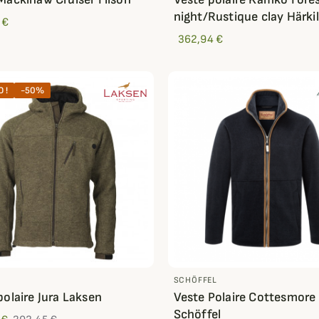
night/Rustique clay Härki
 €
362,94 €
 !
-50%
SCHÖFFEL
polaire Jura Laksen
Veste Polaire Cottesmore
Schöffel