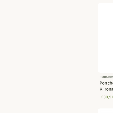
DUBARR
Poncho
Kilro
230,91