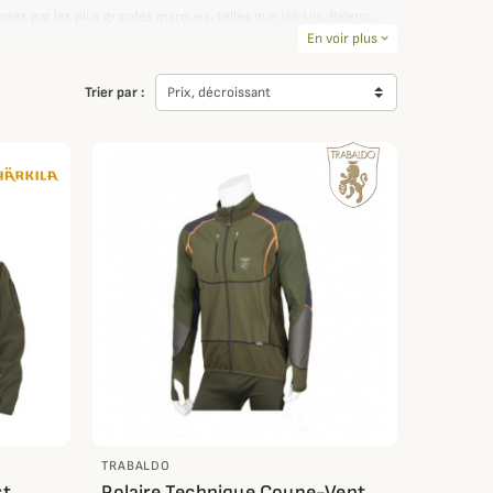
nées par les plus grandes marques, telles que
Härkila
, Baleno,
vous recommande notamment la veste Southwell de
Baleno
En voir plus
et ses
expand_more
Trier par :
Prix, décroissant
 plus grandes marques de notre catalogue.
TRABALDO
st
Polaire Technique Coupe-Vent