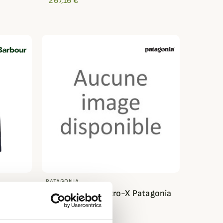
267,16 €
PATAGONIA
ood
Veste Classic Retro-X Patagonia
242,00 €