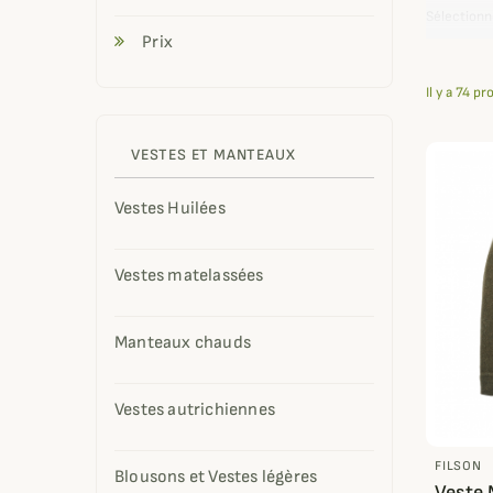
Sélectionn
Deerhunte
Prix
superbes fi
Il y a 74 pr
Craquez do
VESTES ET MANTEAUX
Vestes Huilées
Vestes matelassées
Manteaux chauds
Vestes autrichiennes
FILSON
Blousons et Vestes légères
Veste 