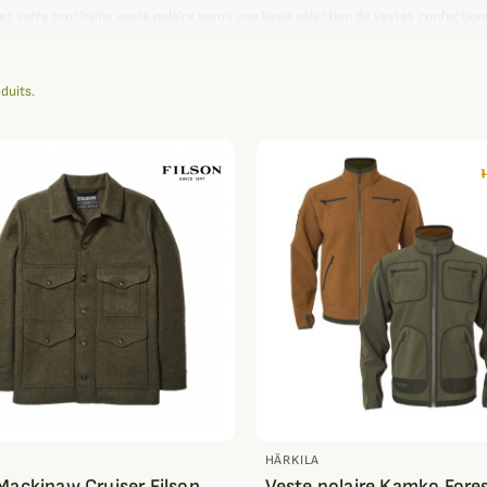
ez votre prochaine veste polaire parmi une large sélection de vestes confection
r
, et bien d'autres. Parmi les modèles de veste polaire femme, notre équipe 
nitions.
oduits.
nc pour l'une des meilleures vestes polaires pour homme, femme ou enfant des
HÄRKILA
Mackinaw Cruiser Filson
Veste polaire Kamko Fore