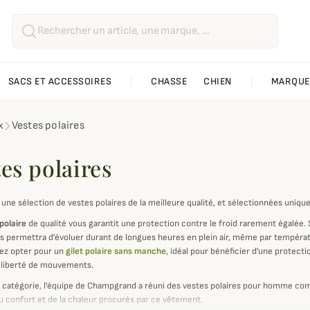
SACS ET ACCESSOIRES
CHASSE
CHIEN
MARQUE
x
Vestes polaires
es polaires
une sélection de vestes polaires de la meilleure qualité, et sélectionnées uniq
polaire
de qualité vous garantit une protection contre le froid rarement égalée
us permettra d'évoluer durant de longues heures en plein air, même par températu
ez opter pour un
gilet polaire sans manche
, idéal pour bénéficier d'une protect
 liberté de mouvements.
 catégorie, l'équipe de Champgrand a réuni des vestes polaires pour homme co
u confort et de la chaleur procurés par ce vêtement.