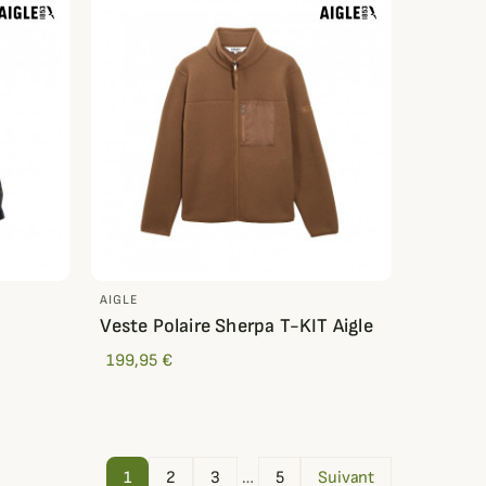
AIGLE
Veste Polaire Sherpa T-KIT Aigle
199,95 €
1
2
3
…
5
Suivant