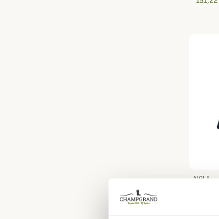
151,22
AIGLE
Veste 
262,12