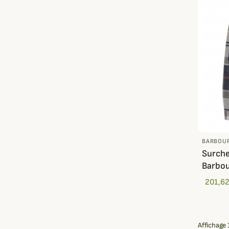
BARBOU
Surch
Barbo
201,62
Affichage 1