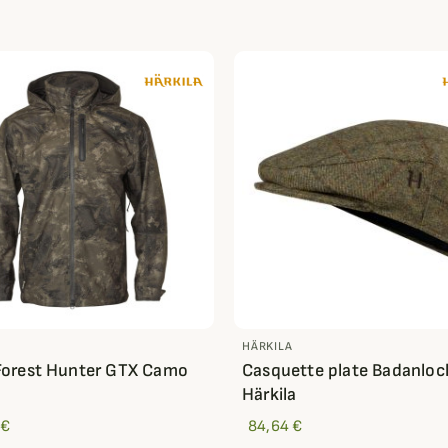
HÄRKILA
Forest Hunter GTX Camo
Casquette plate Badanloc
Härkila
 €
84,64 €