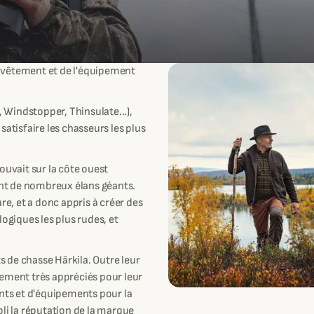
 vêtement et de l'équipement
Windstopper, Thinsulate...),
satisfaire les chasseurs les plus
ouvait sur la côte ouest
ient de nombreux élans géants.
re, et a donc appris à créer des
giques les plus rudes, et
 de chasse Härkila. Outre leur
lement très appréciés pour leur
ents et d'équipements pour la
bli la réputation de la marque