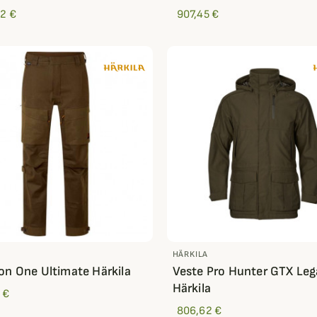
62 €
907,45 €
HÄRKILA
on One Ultimate Härkila
Veste Pro Hunter GTX Le
Härkila
 €
806,62 €