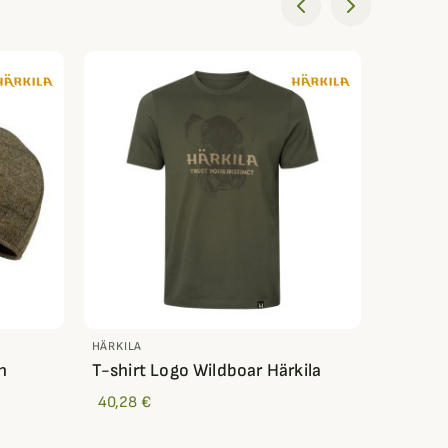
HÄRKILA
HÄRKILA
h
T-shirt Logo Wildboar Härkila
Veste S
Femme 
40,28 €
161,28 