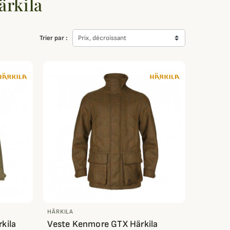
ärkila
Trier par :
Prix, décroissant
HÄRKILA
kila
Veste Kenmore GTX Härkila