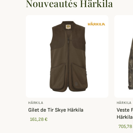
Nouveautés Härkila
HÄRKILA
HÄRKILA
ärkila
Gilet de Tir Skye Härkila
Veste 
Härkila
161,28 €
705,78