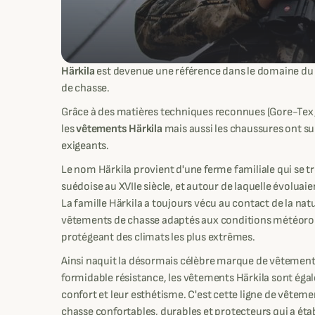
Härkila
est devenue une référence dans le domaine du
de chasse.
Grâce à des matières techniques reconnues (Gore-Tex, 
les
vêtements Härkila
mais aussi les chaussures ont su 
exigeants.
Le nom Härkila provient d'une ferme familiale qui se tr
suédoise au XVIIe siècle, et autour de laquelle évolua
La famille Härkila a toujours vécu au contact de la natu
vêtements de chasse adaptés aux conditions météorolo
protégeant des climats les plus extrêmes.
Ainsi naquit la désormais célèbre marque de vêtements
formidable résistance, les vêtements Härkila sont éga
confort et leur esthétisme. C'est cette ligne de vêtem
chasse confortables, durables et protecteurs qui a éta