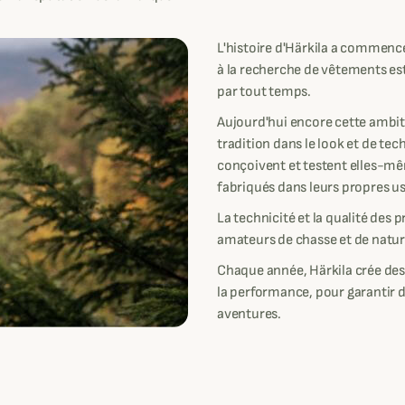
L'histoire d'Härkila a commencé
à la recherche de vêtements es
par tout temps.
Aujourd'hui encore cette ambiti
tradition dans le look et de tec
conçoivent et testent elles-mê
fabriqués dans leurs propres us
La technicité et la qualité des 
amateurs de chasse et de natur
Chaque année, Härkila crée de
la performance, pour garantir 
aventures.