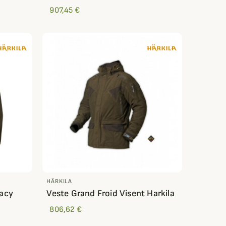
907,45 €
HÄRKILA
gacy
Veste Grand Froid Visent Harkila
806,62 €