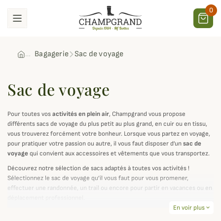
0
Bagagerie
Sac de voyage
Sac de voyage
Pour toutes vos
activités en plein air
, Champgrand vous propose
différents sacs de voyage du plus petit au plus grand, en cuir ou en tissu,
vous trouverez forcément votre bonheur. Lorsque vous partez en voyage,
pour pratiquer votre passion ou autre, il vous faut disposer d’un
sac de
voyage
qui convient aux accessoires et vêtements que vous transportez.
Découvrez notre sélection de sacs adaptés à toutes vos activités !
Sélectionnez le sac de voyage qu’il vous faut pour vous promener,
effectuer une randonnée, un trail ou encore pour partir en vacances ou en
déplacement professionnel.
En voir plus
expand_more
Non seulement les sacs de voyage que nous proposons sont de très bonne