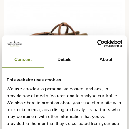
Consent
Details
About
This website uses cookies
We use cookies to personalise content and ads, to
provide social media features and to analyse our traffic.
We also share information about your use of our site with
our social media, advertising and analytics partners who
LEBEAU-COURALLY
Sac de Voyage en Toile Medium Green Lebeau-Courally
may combine it with other information that you’ve
provided to them or that they’ve collected from your use
1 225,00 €