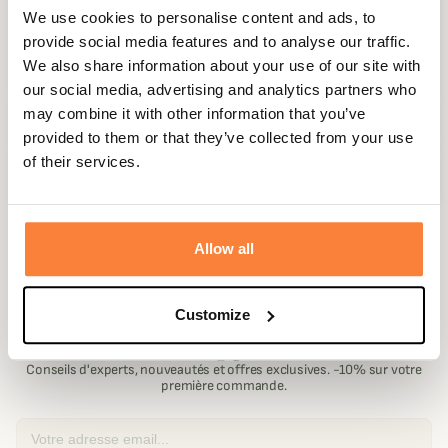
We use cookies to personalise content and ads, to
provide social media features and to analyse our traffic.
CONTINUER
We also share information about your use of our site with
our social media, advertising and analytics partners who
may combine it with other information that you’ve
2
SÉLECTIONNER UN MODÈLE
éditer
provided to them or that they’ve collected from your use
Toutes (
1
)
of their services.
3
INFORMATION DE LA CARTE CADEAU
éditer
Montant
Allow all
Rejoignez la communauté
Customize
Agrandir l'image
Champgrand
Conseils d'experts, nouveautés et offres exclusives. -10% sur votre
première commande.
CONTINUER
Email