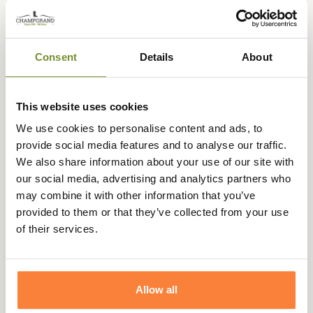
bestemmingen ter wereld.
Wilt u samenwerken met
Champgrand?
Consent
Details
About
Ben je een influencer op sociale netwerken (Facebook, Instagram,
YouTube) of een professional in ons vakgebied?
This website uses cookies
Stuur ons je voorstel naar het volgende adres: contact@champgrand.fr en
We use cookies to personalise content and ads, to
we zullen het met plezier in overweging nemen!
provide social media features and to analyse our traffic.
We also share information about your use of our site with
our social media, advertising and analytics partners who
may combine it with other information that you’ve
Rejoignez la communauté
provided to them or that they’ve collected from your use
Champgrand
of their services.
Conseils d'experts, nouveautés et offres exclusives. -10% sur votre
première commande.
Email
Allow all