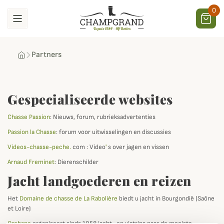
0
Partners
Gespecialiseerde websites
Chasse Passion
: Nieuws, forum, rubrieksadvertenties
Passion la Chasse
: forum voor uitwisselingen en discussies
Videos-chasse-peche.
com : Video
'
s over jagen en vissen
Arnaud Freminet
: Dierenschilder
Jacht landgoederen en reizen
Het
Domaine de chasse de La Rabolière
biedt u jacht in Bourgondië (Saône
et Loire)
Orchape
organiseert sinds 1958 jacht- en vistrips naar de mooiste