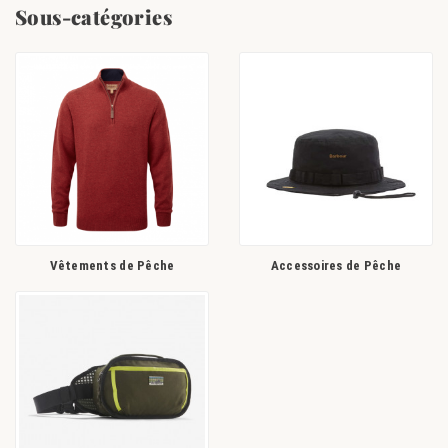
sportive, les
cuissardes et waders
sont des indispensables pour votre plus
Sous-catégories
grand confort. Grâce à leur parfaite étanchéité que ce soit pour aller en
mer sur un bateau, ou dans d'autres cours d'eau, ils vous permettent de
pêcher sans vous soucier d'être mouillé.
Protégez votre tête des intempéries et du soleil grâce à un chapeau ou
une casquette de pêche ou bien équipez vous d'un
gilet de pêche
pour
avoir à disposition tous vos petits accessoires et indispensables à votre
pratique : appâts, leurres, hameçons afin de pêcher le plus de poissons
possible.
Grâce à notre large gamme de
bagagerie de pêche
, choisissez le modèle
de sac à dos étanche, pochette et sacoche ou encore sac de transport qui
vous convient pour emmener vos cannes et tous vos équipements
associés pour plus de praticité.
Vêtements de Pêche
Accessoires de Pêche