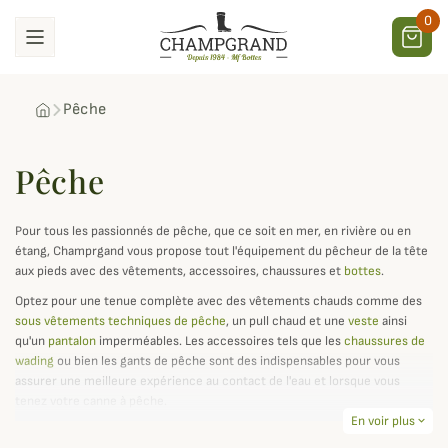
0
Pêche
Pêche
Pour tous les passionnés de pêche, que ce soit en mer, en rivière ou en
étang, Champrgand vous propose tout l'équipement du pêcheur de la tête
aux pieds avec des vêtements, accessoires, chaussures et
bottes
.
Optez pour une tenue complète avec des vêtements chauds comme des
sous vêtements techniques de pêche
, un pull chaud et une
veste
ainsi
qu'un
pantalon
imperméables. Les accessoires tels que les
chaussures de
wading
ou bien les gants de pêche sont des indispensables pour vous
assurer une meilleure expérience au contact de l'eau et lorsque vous
tenez votre canne à pêche.
En voir plus
expand_more
Pour une protection maximale et plus de praticité lors de la pêche