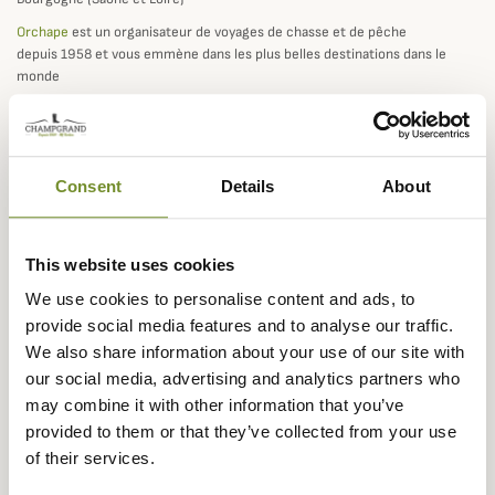
Orchape
est un organisateur de voyages de chasse et de pêche
depuis 1958 et vous emmène dans les plus belles destinations dans le
monde
Vous souhaitez collaborer avec
Champgrand ?
Consent
Details
About
Vous êtes influenceur sur les réseaux sociaux (Facebook, Instagram,
YouTube), professionnel en lien avec notre domaine d'activité ?
This website uses cookies
Faites nous part de votre proposition à l'adresse suivante :
contact@champgrand.fr et nous l'étudierons avec plaisir !
We use cookies to personalise content and ads, to
provide social media features and to analyse our traffic.
We also share information about your use of our site with
our social media, advertising and analytics partners who
Rejoignez la communauté
may combine it with other information that you’ve
provided to them or that they’ve collected from your use
Champgrand
of their services.
Conseils d'experts, nouveautés et offres exclusives. -10% sur votre
première commande.