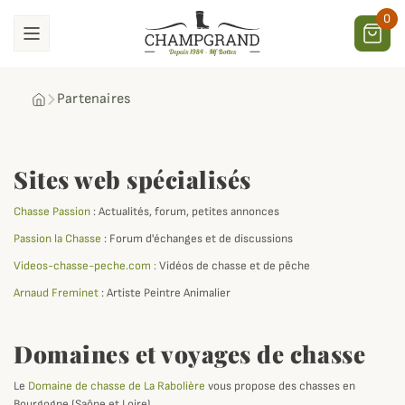
0
Partenaires
Sites web spécialisés
Chasse Passion
: Actualités, forum, petites annonces
Passion la Chasse
: Forum d'échanges et de discussions
Videos-chasse-peche.com :
Vidéos de chasse et de pêche
Arnaud Freminet
: Artiste Peintre Animalier
Domaines et voyages de chasse
Le
Domaine de chasse de La Rabolière
vous propose des chasses en
Bourgogne (Saône et Loire)