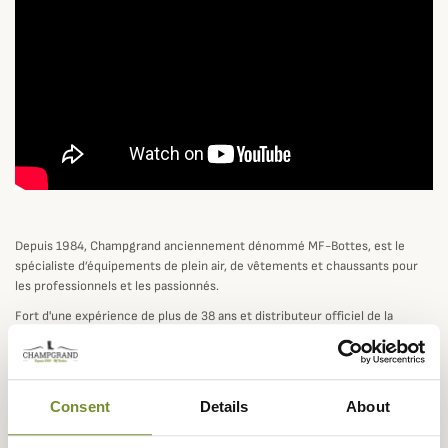
Depuis 1984, Champgrand anciennement dénommé MF-Bottes, est le
spécialiste d’équipements de plein air, de vêtements et chaussants pour
les professionnels et les passionnés.
Fort d'une expérience de plus de 38 ans et distributeur officiel de la
marque
le Chameau
, maître bottier depuis 1927, Champgrand garantit la
qualité d’une grande marque de bottes en proposant ses produits les plus
prestigieux comme la célèbre
botte Saint-Hubert
, la botte Vierzonord ou
encore la botte de Vénerie.
Consent
Details
About
Avec un large choix de produits de grandes marques reconnues comme le
Chameau,
Paraboot
ou encore
Barbour
, Champgrand travaille également