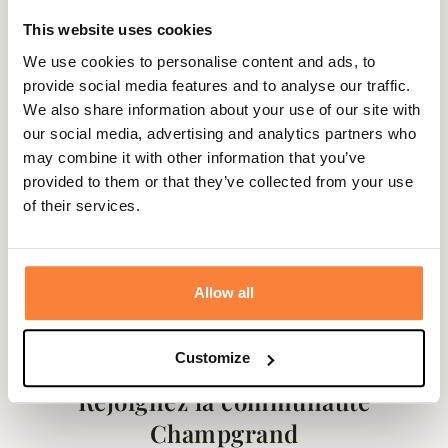
avec d’autres marques spécialisées comme
Härkila
,
Laksen
ou encore
This website uses cookies
Deerhunter
. L’objectif est de s’adresser aussi bien aux amoureux de la
nature, comme aux passionnés d’équitation ou d’autres loisirs en plein air
We use cookies to personalise content and ads, to
comme la randonnée. Certaines marques visent à aider les professionnels
provide social media features and to analyse our traffic.
à s‘équiper notamment les pêcheurs, les chasseurs ou encore les
We also share information about your use of our site with
agriculteurs.
our social media, advertising and analytics partners who
Les produits sont soigneusement sélectionnés et allient élégance et
may combine it with other information that you’ve
technicité grâce à l’usage de matériaux techniques de grande qualité
provided to them or that they’ve collected from your use
comme : le Caoutchouc, Néoprène, Kevlar, Gore-Tex… Ainsi que des
of their services.
matières haut de gamme (Coton huilé, Coton, Lin, Laine Mérinos, Tweed),
pour offrir un niveau de confort exceptionnel et une excellente durabilité.
Champgrand, c'est aussi la possibilité de bénéficier de services et de
conseils de spécialistes qui sont à disposition pour aider à faire le meilleur
Allow all
choix sur les plus grandes
marques
techniques et outdoor !
Customize
Rejoignez la communauté
Champgrand