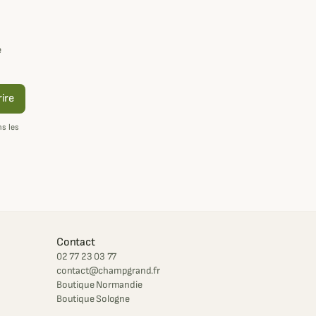
e
rire
s les
Contact
02 77 23 03 77
contact@champgrand.fr
Boutique Normandie
Boutique Sologne