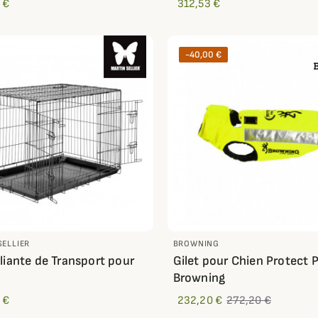
 €
312,53 €
-40,00 €
SELLIER
BROWNING
liante de Transport pour
Gilet pour Chien Protect 
Browning
 €
232,20 €
272,20 €