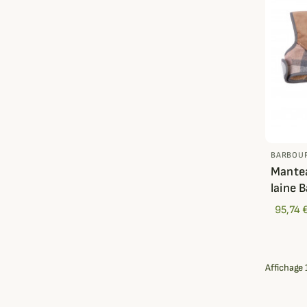
BARBOU
Mantea
laine 
95,74 
Affichage 1