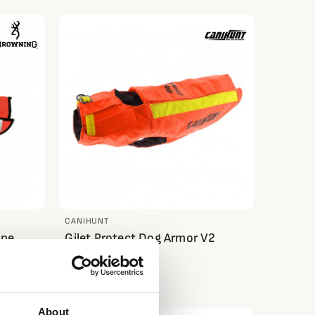
CANIHUNT
One
Gilet Protect Dog Armor V2
Canihunt
201,62 €
About