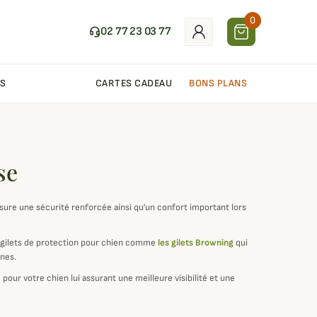
0
02 77 23 03 77
S
CARTES CADEAU
BONS PLANS
se
re une sécurité renforcée ainsi qu'un confort important lors
e gilets de protection pour chien comme
les gilets Browning
qui
ines.
pour votre chien lui assurant une meilleure visibilité et une