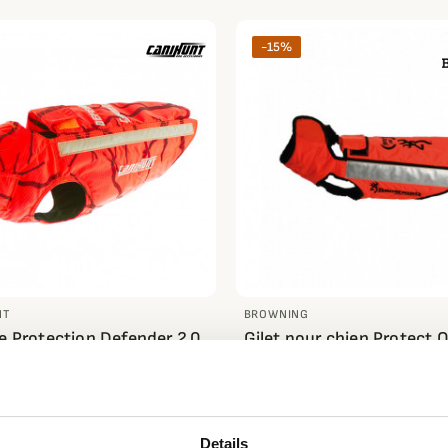
-15%
NT
BROWNING
de Protection Defender 2.0
Gilet pour chien Protect 
unt
Browning
 €
175,66 €
206,66 €
Details