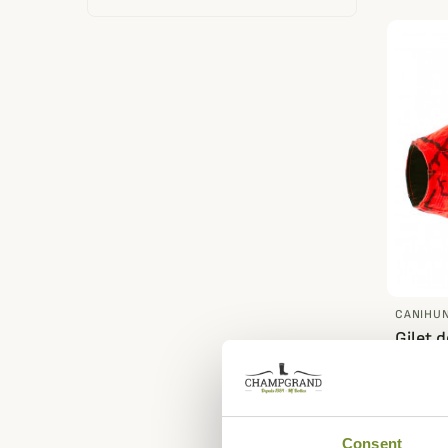
CANIHU
Gilet 
Canih
209,95
Consent