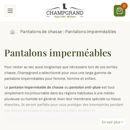
0
Pantalons de chasse
Pantalons imperméables
Pantalons imperméables
Pour rester au sec aussi longtemps que nécessaire lors de vos sorties
chasse, Champgrand a sélectionné pour vous une large gamme de
pantalons imperméables pour femme, homme et enfant.
Le
pantalon imperméable de chasse
ou
pantalon anti-pluie
est tout
simplement incontournable dans les régions habituées à une météo
pluvieuse ou humide en général. Avec leur membrane spéciale ou tissus
étanches, ils seront parfaits pour vous protéger des intempéries pendant
vos sorties de chasse et pour tous vos loisirs de plein air.
Les plus grandes marques proposent aujourd'hui des modèles de pantalons
En voir plus
expand_more
imperméables pour la chasse et utilisent les dernières innovations dans le