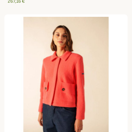
267,16 €