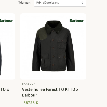
Trier par :
Prix, décroissant
BARBOUR
 TO x
Veste huilée Forest TO KI TO x
Barbour
887,28 €