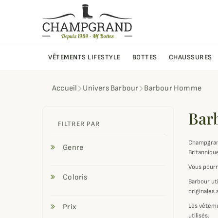
VÊTEMENTS LIFESTYLE
BOTTES
CHAUSSURES
Accueil
Univers Barbour
Barbour Homme
Bar
FILTRER PAR
Champgran
Genre
Britanniqu
Vous pourr
Coloris
Barbour uti
originales
Les vêteme
Prix
utilisés.