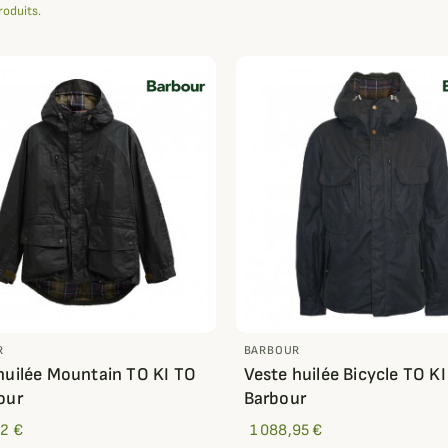
produits.
R
BARBOUR
huilée Mountain TO KI TO
Veste huilée Bicycle TO KI
our
Barbour
12 €
1 088,95 €