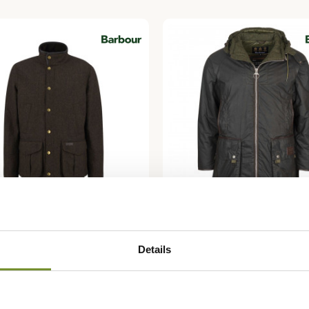
R
BARBOUR
u en tweed Hereford
Veste huilée Scalpay Hunt
Details
ur
Gold Standard Barbour
 €
766,28 €