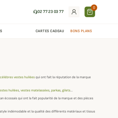
0
02 77 23 03 77
S
CARTES CADEAU
BONS PLANS
 célèbres vestes huilées
qui ont fait la réputation de la marque
estes huilées
,
vestes matelassées
,
parkas
,
gilets
...
n écossais qui ont la fait popularité de la marque et des pièces
tyle indémodable et la qualité des différents matériaux et tissus