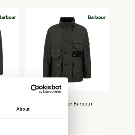
BARBOUR
ing
Veste huilée Editor Barbour
About
730,99 €