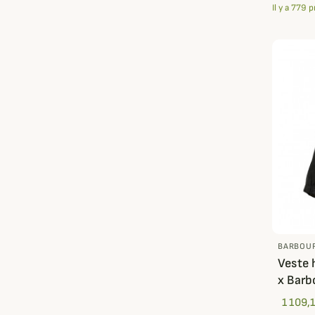
Il y a 779 
BARBOU
Veste 
x Barb
1 109,