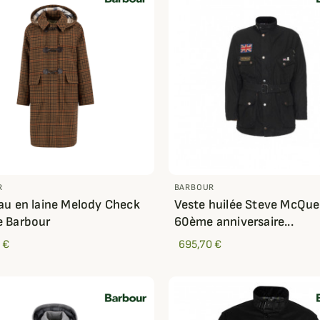
R
BARBOUR
u en laine Melody Check
Veste huilée Steve McQu
 Barbour
60ème anniversaire...
 €
695,70 €