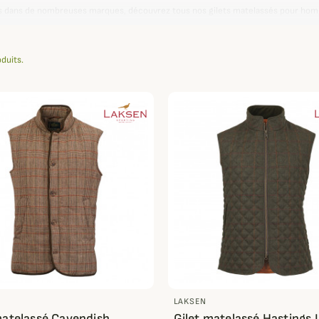
s dans de nombreuses marques, découvrez tous nos gilets matelassés pour homme
us dénicherez forcément le modèle idéal selon la saison, votre activité de plein ai
oduits.
LAKSEN
matelassé Cavendish
Gilet matelassé Hastings 