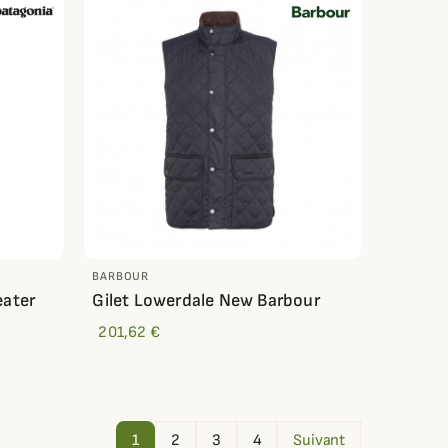
BARBOUR
eater
Gilet Lowerdale New Barbour
201,62 €
1
2
3
4
Suivant