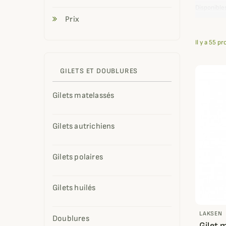
Disponible
coloris. Vo
Prix
Il y a 55 pr
GILETS ET DOUBLURES
Gilets matelassés
Gilets autrichiens
Gilets polaires
Gilets huilés
LAKSEN
Doublures
Gilet 