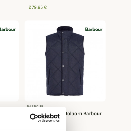
279,95 €
BARBOUR
Gilet matelassé Holborn Barbour
267,16 €