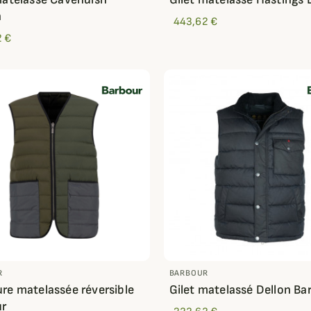
n
443,62 €
2 €
R
BARBOUR
re matelassée réversible
Gilet matelassé Dellon Ba
ur