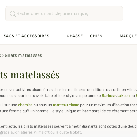
SACS ET ACCESSOIRES
CHASSE
CHIEN
MARQUE
s
Gilets matelassés
ts matelassés
er de vos activités champêtres dans les meilleures conditions ou sortir en ville, 
connues pour leur savoir-faire et leur style unique comme
Barbour
,
Laksen
ou
eul sur une
chemise
ou sous un
manteau chaud
pour un maximum d'isolation ther
 à une femme qu'à un homme. Le style unique et intemporel de ce vêtement per
contracté, les gilets matelassés souvent à motif diamants sont dotés d'une doub
grâce aux matières Primaloft ou la ouate Isoloft.