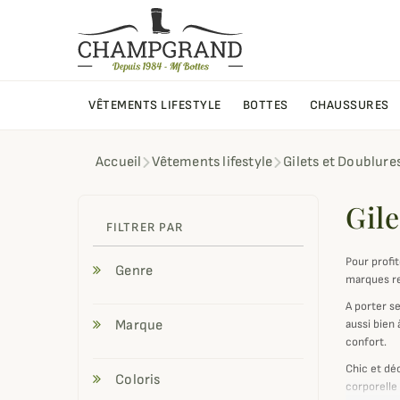
VÊTEMENTS LIFESTYLE
BOTTES
CHAUSSURES
Accueil
Vêtements lifestyle
Gilets et Doublure
Gile
FILTRER PAR
Pour profit
Genre
marques re
A porter s
Marque
aussi bien
confort.
Chic et dé
Coloris
corporelle 