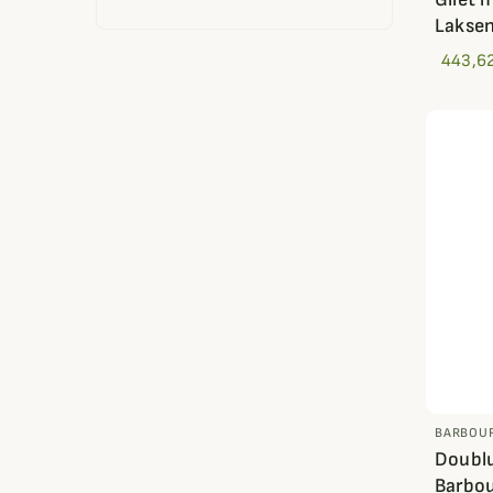
Lakse
443,6
BARBOU
Doublu
Barbo