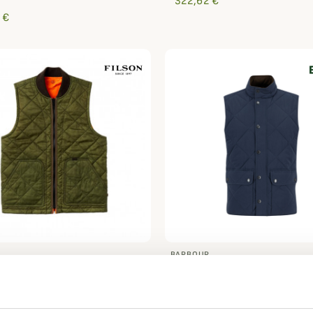
322,62 €
 €
BARBOUR
re matelassée réversible
Gilet matelassé Winter
Filson
Lowerdale Barbour
 €
267,16 €