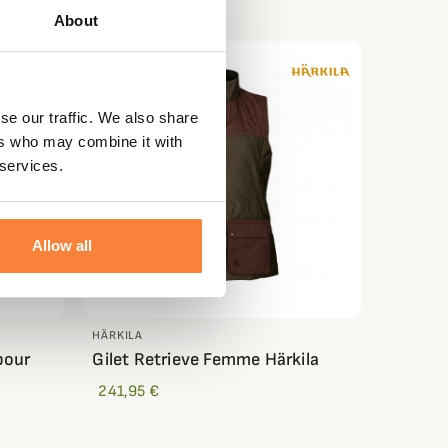
About
se our traffic. We also share
ers who may combine it with
 services.
Allow all
HÄRKILA
bour
Gilet Retrieve Femme Härkila
241,95 €