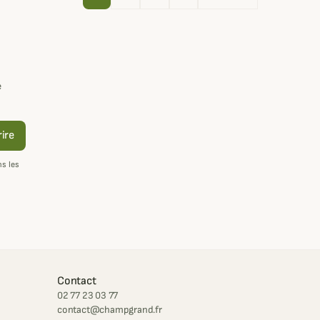
e
rire
s les
Contact
02 77 23 03 77
contact@champgrand.fr