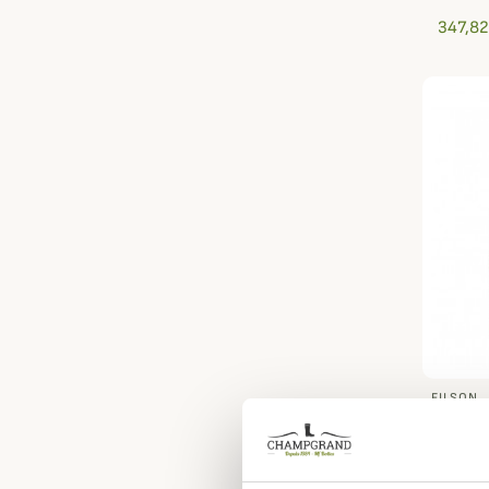
347,82
FILSON
Doublu
Eagle 
277,29