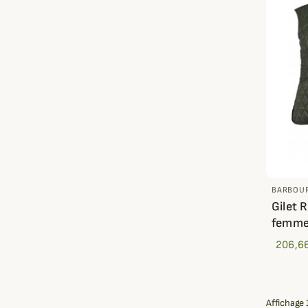
BARBOU
Gilet 
femme
206,6
Affichage 1