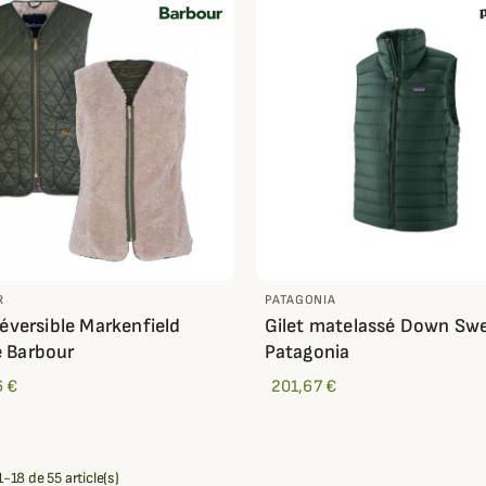
R
PATAGONIA
Réversible Markenfield
Gilet matelassé Down Sw
 Barbour
Patagonia
6 €
201,67 €
-18 de 55 article(s)