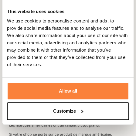
Description
This website uses cookies
Browning vous propose cette plaque de couche
We use cookies to personalise content and ads, to
amortisseur de recul en gel pour vos séances de ball-trap
provide social media features and to analyse our traffic.
ou vos journées de chasse à cadences de tir élevées. Il
We also share information about your use of our site with
vous protégera du recul de votre arme et mettra à l'abri
our social media, advertising and analytics partners who
votre épaule de tout désagrément de tir.
may combine it with other information that you’ve
Vous pourrez l’insérer dans vos gilets de tir et de chasse
provided to them or that they’ve collected from your use
disposant d'une poche prévue à cet effet.
of their services.
Ce type de plaque de couche peut réduire l'impact du
recul de votre arme d'environ 30%.
Allow all
Customize
Marque Américaine : Choisir sa taille
Les marques américaines ont un taillant plutôt
grand.
Si votre choix se porte sur ce produit de marque américaine,