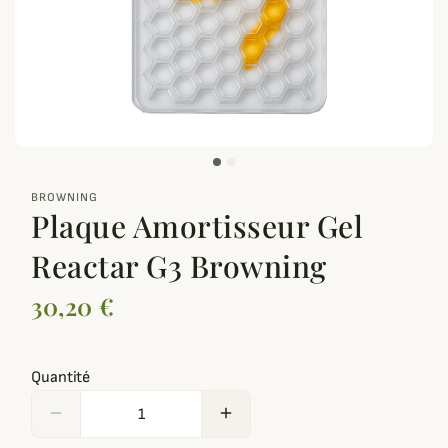
zoom_out_map
BROWNING
Plaque Amortisseur Gel
Reactar G3 Browning
30,20 €
Quantité
remove
add