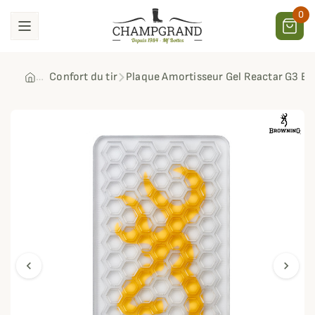
0
Confort du tir
Plaque Amortisseur Gel Reactar G3 B
chevron_left
chevron_right