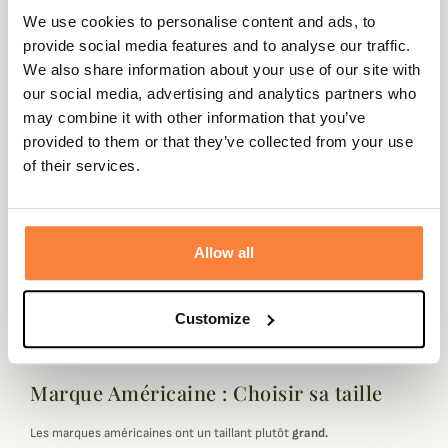
We use cookies to personalise content and ads, to
Beschrijving
provide social media features and to analyse our traffic.
Browning vous propose cette plaque de couche
We also share information about your use of our site with
amortisseur de recul en gel pour vos séances de ball-trap
our social media, advertising and analytics partners who
ou vos journées de chasse à cadences de tir élevées. Il
may combine it with other information that you’ve
vous protégera du recul de votre arme et mettra à l'abri
provided to them or that they’ve collected from your use
votre épaule de tout désagrément de tir.
of their services.
Vous pourrez l’insérer dans vos gilets de tir et de chasse
disposant d'une poche prévue à cet effet.
Allow all
Ce type de plaque de couche peut réduire l'impact du
recul de votre arme d'environ 30%.
Customize
Marque Américaine : Choisir sa taille
Les marques américaines ont un taillant plutôt
grand.