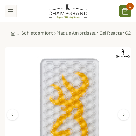
0
Schietcomfort
Plaque Amortisseur Gel Reactar G2 
chevron_left
chevron_right