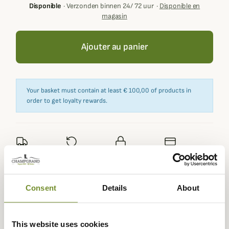
Disponible
·
Verzonden binnen 24/ 72 uur
·
Disponible en
magasin
Ajouter au panier
Your basket must contain at least € 100,00 of products in
order to get loyalty rewards.
Expédié dans
Échange ou
Paiement
Paiement en
la journée
retour sous
sécurisé
3 fois dès 100
90 jours
euros
Consent
Details
About
This website uses cookies