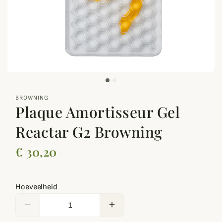
zoom_out_map
BROWNING
Plaque Amortisseur Gel
Reactar G2 Browning
€ 30,20
Hoeveelheid
remove
add