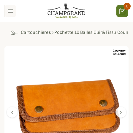
0
Cartouchières
Pochette 10 Balles Cuir&Tissu Country
chevron_left
chevron_right