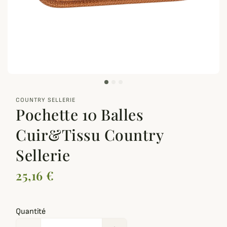
zoom_out_map
COUNTRY SELLERIE
Pochette 10 Balles
Cuir&Tissu Country
Sellerie
25,16 €
Quantité