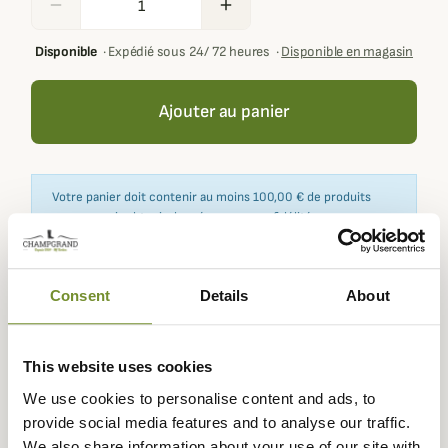
remove
add
Disponible
·
Expédié sous 24/ 72 heures
·
Disponible en magasin
Ajouter au panier
Votre panier doit contenir au moins 100,00 € de produits
pour pouvoir obtenir des récompenses fidélité.
Consent
Details
About
Expédié dans
Échange ou
Paiement
Paiement en
la journée
retour sous
sécurisé
3 fois dès 100
This website uses cookies
90 jours
euros
We use cookies to personalise content and ads, to
provide social media features and to analyse our traffic.
We also share information about your use of our site with