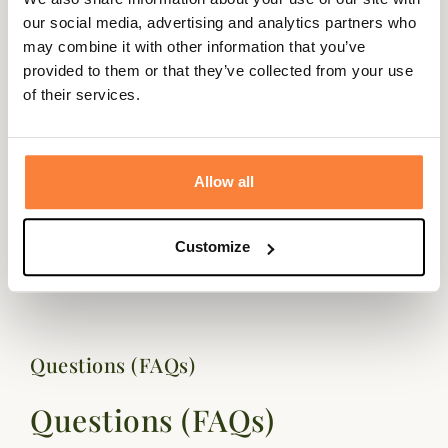
our social media, advertising and analytics partners who
may combine it with other information that you’ve
Description
provided to them or that they’ve collected from your use
Country Sellerie vous propose sa pochette en cuir avec
of their services.
bordures en tissu pour y ranger jusqu'à 10 balles de cal.
7mm / 9mm.
Très fonctionnelle, cette pochette vous suivra partout
Allow all
grâce à son passant pour votre ceinture et ainsi accéder
facilement de votre pochette.
Customize
Dimensions : 18cm x 12cm
Questions (FAQs)
Questions (FAQs)