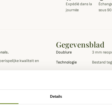
Expédié dans la
Échange
journée
sous 90
Gegevensblad
nals.
Doublure
3 mm neop
rispelijke kwaliteit en
Technologie
Bestand teg
Kleuren
Blauw
timale grip tijdens je nautische
Geslacht
Mannen
Stang
Natuurlijk 
Details