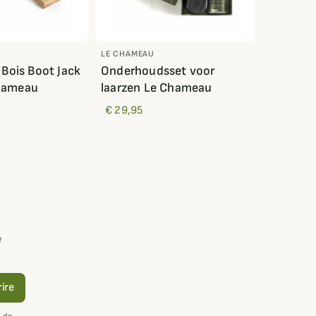
LE CHAMEAU
 Bois Boot Jack
Onderhoudsset voor
hameau
laarzen Le Chameau
€ 29,95
e
rire