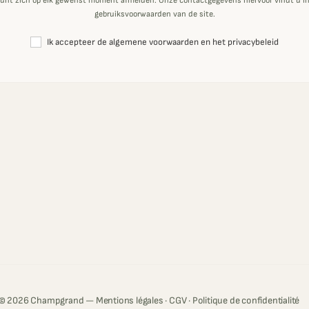
unt zich op elk gewenst moment afmelden. Onze contactgegevens hiervoor vindt u i
gebruiksvoorwaarden van de site.
Ik accepteer de algemene voorwaarden en het privacybeleid
© 2026 Champgrand —
Mentions légales
·
CGV
·
Politique de confidentialité