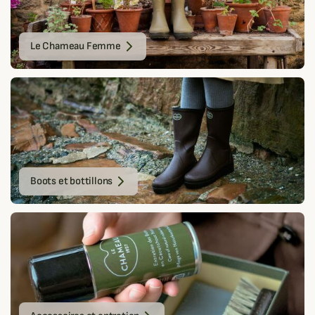
Le Chameau Femme
La marque Le Chameau tient son nom si particulier de son
créateur, Claude Chamot, mais également de l'ouverture d'un
nouveau site de production à Casablanca au Maroc.
Conçues à la base pour les agriculteurs, les chasseurs et les
pêcheurs,
les bottes Le Chameau
ont conservé au fil des
décennies les qualités certaines qui ont fait leur renommée, et
ont su séduire des femmes et des hommes de tous les
Boots et bottillons
horizons, notamment les amateurs de chasse et de pêche.
Les bottes Le Chameau bénéficient d'une confection unique,
entièrement réalisée à la main au sein des ateliers de la
marque.
Depuis sa création,
la marque Le Chameau
a su évoluer en
fonction des nouvelles tendances, mais aussi et surtout des
besoins de ses clients à travers le monde.