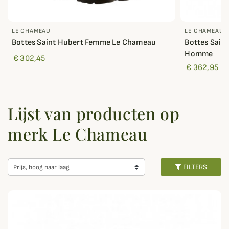
LE CHAMEAU
LE CHAMEAU
Bottes Saint Hubert Femme Le Chameau
Bottes Sain
Homme
€ 302,45
€ 362,95
Lijst van producten op
merk Le Chameau
FILTERS
Prijs, hoog naar laag