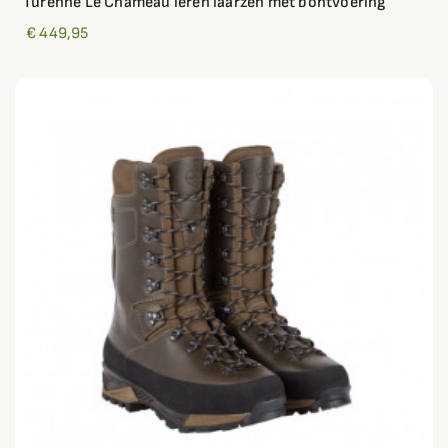
Turenne Le Chameau leren laarzen met bontvoering
€ 449,95