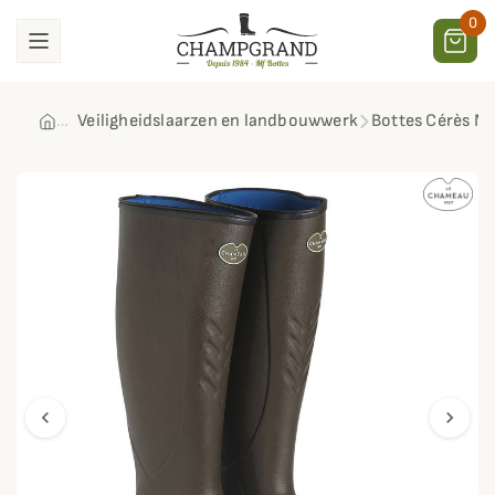
0
Veiligheidslaarzen en landbouwwerk
Bottes Cérès N
chevron_left
chevron_right