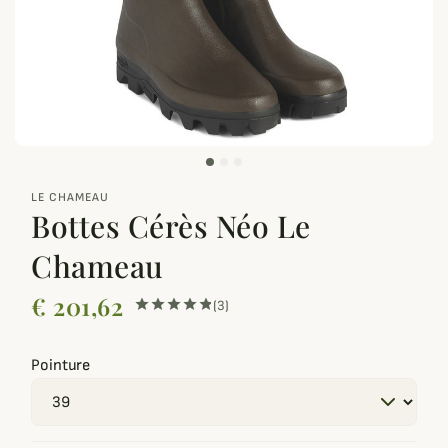
zoom_out_map
LE CHAMEAU
Bottes Cérès Néo Le
Chameau
€ 201,62
(3)
Pointure