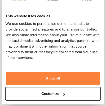
plus de performance (adhérence, longévité, confort).
Avec sa forme galbée XL et ses tours de mollets élargis,
cette botte agricole renforcée s'adapte parfaitement à
This website uses cookies
votre morphologie.
We use cookies to personalise content and ads, to
Botte pour homme, disponible en deux coloris : Bronze et
provide social media features and to analyse our traffic.
Marron foncé
We also share information about your use of our site with
our social media, advertising and analytics partners who
Gegevensblad
may combine it with other information that you’ve
Stengelhoogte
provided to them or that they’ve collected from your use
in cm
of their services.
Doublure
3 mm neopreen
Kleuren
Bruin, Groen
Allow all
Geslacht
Mannen
Customize
Enig
Michelin Agri, dubbele dichtheid,
met noppen van bandtype