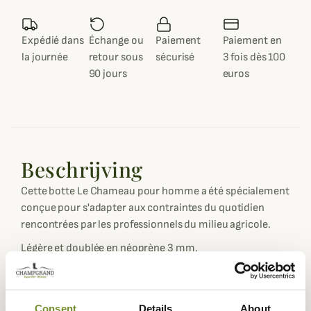
Expédié dans
Échange ou
Paiement
Paiement en
la journée
retour sous
sécurisé
3 fois dès 100
90 jours
euros
Beschrijving
Cette botte Le Chameau pour homme a été spécialement
conçue pour s'adapter aux contraintes du quotidien
rencontrées par les professionnels du milieu agricole.
Légère et doublée en néoprène 3 mm,
elle apporte confort et sécurité aux professionnels de
l'agriculture. Sa semelle Michelin Agri possède un
cramponnage avec barrettes de type pneumatique pour
Consent
Details
About