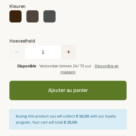
Kleuren
Hoeveelheid
remove
add
Disponible
·
Verzonden binnen 24/ 72 uur
·
Disponible en
magasin
Ajouter au panier
Buying this product you will collect
€ 10,00
with our loyalty
program. Your cart will total
€ 10,00
.