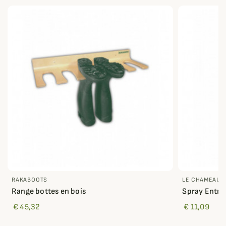
RAKABOOTS
LE CHAMEAU
Range bottes en bois
Spray Entre
€ 45,32
€ 11,09