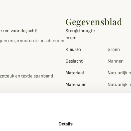
Gegevensblad
rzen voor de jacht!
Stengelhoogte
in cm
rpen om je voeten te beschermen
.
Kleuren
Groen
Geslacht
Mannen
Materiaal
Natuurlijk 
inzetstuk en textielspanband
Materialen
Natuurlijk 
Doublure
Neopreen
isolatie
rd vilt en neopreen
Details