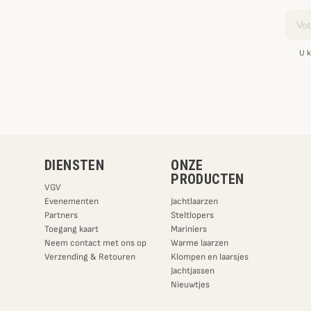
Email
U k
DIENSTEN
ONZE
PRODUCTEN
VGV
Evenementen
Jachtlaarzen
Partners
Steltlopers
Toegang kaart
Mariniers
Neem contact met ons op
Warme laarzen
Verzending & Retouren
Klompen en laarsjes
Jachtjassen
Nieuwtjes