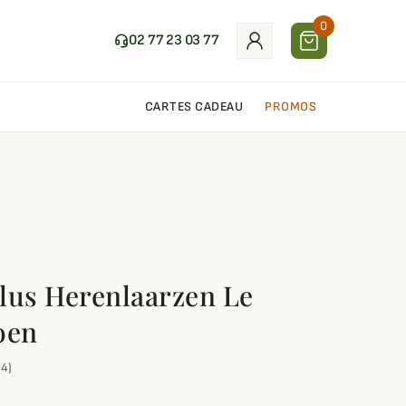
0
02 77 23 03 77
CARTES CADEAU
PROMOS
lus Herenlaarzen Le
oen
(4)