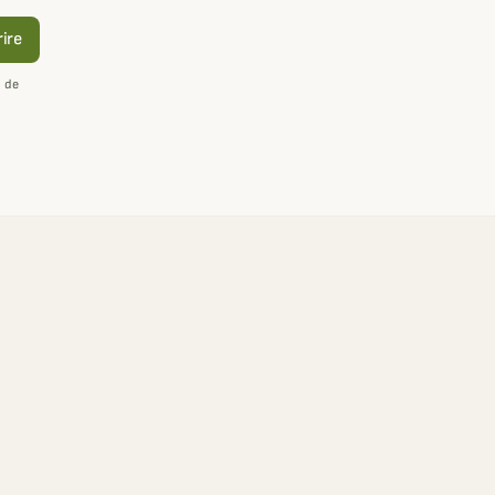
rire
n de