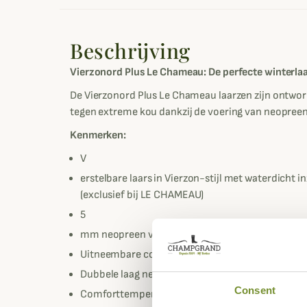
Beschrijving
Vierzonord Plus Le Chameau: De perfecte winterlaa
De Vierzonord Plus Le Chameau laarzen zijn ontwo
tegen extreme kou dankzij de voering van neopreen
Kenmerken:
V
erstelbare laars in Vierzon-stijl met waterdicht 
(exclusief bij LE CHAMEAU)
5
mm neopreen voering voor een optimale warmte-
Uitneembare comfort binnenzool in gealuminisee
Dubbele laag neopreen onder de voetzolen
Consent
Comforttemperatuur: -20/25°c