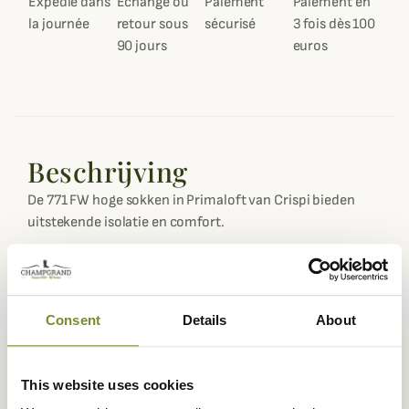
Expédié dans
Échange ou
Paiement
Paiement en
la journée
retour sous
sécurisé
3 fois dès 100
90 jours
euros
Beschrijving
De 771 FW hoge sokken in Primaloft van Crispi bieden
uitstekende isolatie en comfort.
Deze Crispi jachtsokken hebben een elastische band voor
een uitstekende ondersteuning.
De dubbele versteviging op de schuurplekken voorkomt
Consent
Details
About
schuren en biedt veel comfort.
Ze zijn voornamelijk gemaakt van Primaloft en bieden
uitstekend thermisch comfort terwijl ze je voeten droog
This website uses cookies
houden dankzij de isolerende en ademende technologie.