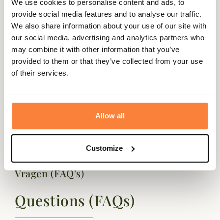
We use cookies to personalise content and ads, to
Samenstelling:
provide social media features and to analyse our traffic.
We also share information about your use of our site with
Primaloft Polyester: 30%
our social media, advertising and analytics partners who
Primaloft Merinoswol: 30%
may combine it with other information that you’ve
Acryl: 16%
provided to them or that they’ve collected from your use
Polyamide: 20%
of their services.
Elastaan: 4%
De Prima 771FW sokken van Crispi zijn ideaal voor je
Allow all
winterjacht.
Customize
Vragen (FAQ's)
Questions (FAQs)