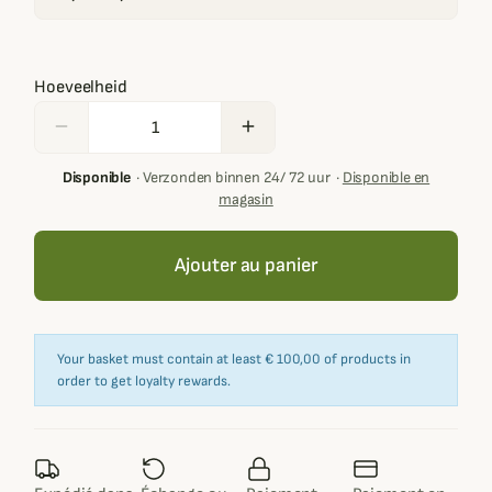
Hoeveelheid
remove
add
Disponible
·
Verzonden binnen 24/ 72 uur
·
Disponible en
magasin
Ajouter au panier
Your basket must contain at least € 100,00 of products in
order to get loyalty rewards.