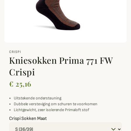
zoom_out_map
CRISPI
Kniesokken Prima 771 FW
Crispi
€ 25,16
Uitstekende ondersteuning
Dubbele versteviging om schuren te voorkomen
Lichtgewicht, zeer isolerende Primaloft stof
Crispi Sokken Maat