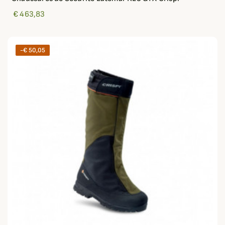
€ 463,83
-€ 50,05