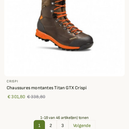
CRISPI
Chaussures montantes Titan GTX Crispi
€ 301,80
€ 338,80
1-18 van 46 artikel(en) tonen
1
2
3
Volgende