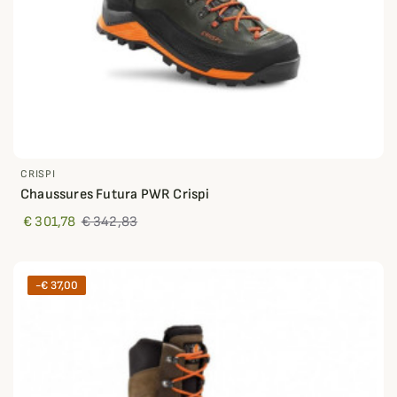
CRISPI
Chaussures Futura PWR Crispi
€ 301,78
€ 342,83
-€ 37,00