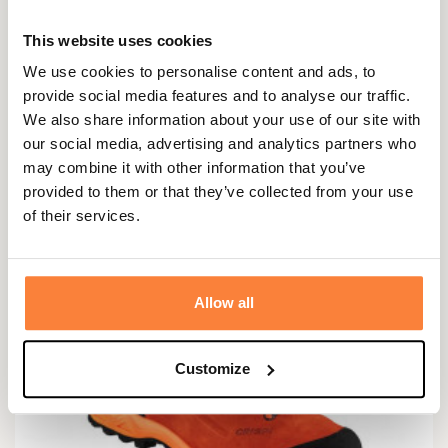
This website uses cookies
CRISPI
Chaussures Nevada Legend 50ème Anniversaire Crispi
We use cookies to personalise content and ads, to
€ 303,03
€ 373,03
provide social media features and to analyse our traffic.
We also share information about your use of our site with
our social media, advertising and analytics partners who
may combine it with other information that you’ve
provided to them or that they’ve collected from your use
of their services.
Allow all
Customize