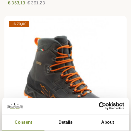
€ 353,13
€ 391,23
-€ 70,00
Consent
Details
About