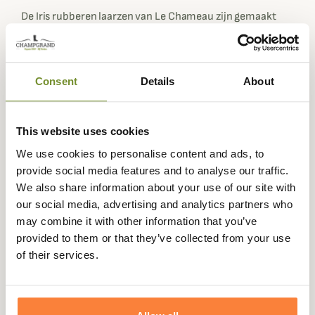
De Iris rubberen laarzen van Le Chameau zijn gemaakt
van zacht, hoogwaardig Chamolux rubber. De
uitmuntendheid van Le Chameau is duidelijk zichtbaar.
Deze dameslaarzen zijn gemaakt om lang mee te gaan.
Consent
Details
About
Deze Iris laarzen zijn de lichtste laarzen van Le Chameau.
De lichte en comfortabele zool met monodichtheid
maakt deze kleurrijke laarzen ideaal voor langdurig
This website uses cookies
gebruik en lange wandelingen in de natuur.
We use cookies to personalise content and ads, to
De kleurrijke Iris laarzen hebben een elegante, slijtvaste
provide social media features and to analyse our traffic.
voering van poly-katoen Jersey om vocht af te voeren en
We also share information about your use of our site with
je voeten droog te houden. Deze dameslaarzen zijn dus
our social media, advertising and analytics partners who
net zo ademend. Je kunt ze dus het hele jaar door dragen,
may combine it with other information that you’ve
zowel in het warmste als in het koelste weer.
provided to them or that they’ve collected from your use
of their services.
De elegante Iris laarzen van Le Chameau hebben alle
kenmerken van de geweldige laarzen van het merk, dus je
kunt ze in elk seizoen gebruiken. Door hun
waterdichtheid en unieke duurzaamheid zullen ze nog