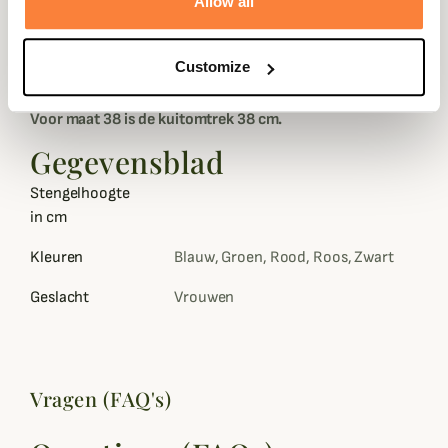
Allow all
jarenlang je favoriete laarzen zijn voor uitstapjes in de
buitenlucht.
Customize
Voor de Iris laarzen kun je je gebruikelijke maat nemen.
Voor maat 38 is de kuitomtrek 38 cm.
Gegevensblad
Stengelhoogte
in cm
Kleuren
Blauw, Groen, Rood, Roos, Zwart
Geslacht
Vrouwen
Vragen (FAQ's)