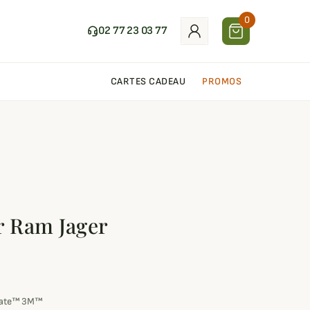
0
02 77 23 03 77
CARTES CADEAU
PROMOS
r Ram Jager
sulate™ 3M™