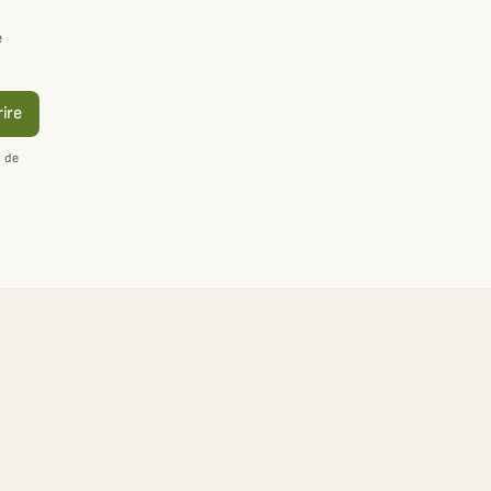
e
rire
n de