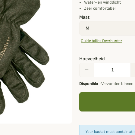
Water- en winddicht
Zeer comfortabel
Maat
Guide tailles Deerhunter
Hoeveelheid
remove
Disponible
·
Verzonden binnen 
Your basket must contain at l