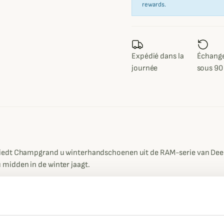
rewards.
Expédié dans la
Échange
journée
sous 90
iedt Champgrand u winterhandschoenen uit de RAM-serie van Deerh
midden in de winter jaagt.
n het beroemde DEER-TEX membraan, dat licht, waterdicht en wind
 de uitzonderlijke vedervrije Thinsulate™ 3M™ isolatie, een inno
h uitstekende thermische isolatie biedt.