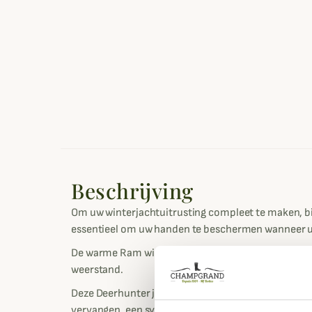
Beschrijving
Om uw winterjachtuitrusting compleet te maken, b
essentieel om uw handen te beschermen wanneer u 
De warme Ram winterhandschoenen zijn voorzien va
weerstand.
Deze Deerhunter jachthandschoenen zijn gemaakt met
vervangen, een synthetisch alternatief biedt en toc