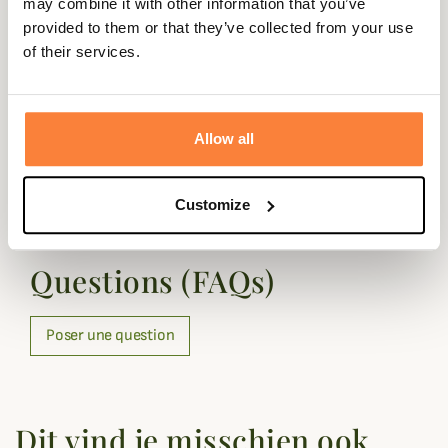
en
may combine it with other information that you’ve
provided to them or that they’ve collected from your use
Doublure
Jersey
of their services.
Geslacht
Mannen
Stang
Natuurlijk rubber
Allow all
Customize
Vragen (FAQ's)
Questions (FAQs)
Poser une question
Dit vind je misschien ook