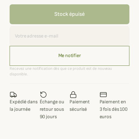
Stock épuisé
Recevoir une alerte
Me notifier
Recevez une notification dès que ce produit est de nouveau
disponible.
Expédié dans
Échange ou
Paiement
Paiement en
la journée
retour sous
sécurisé
3 fois dès 100
90 jours
euros