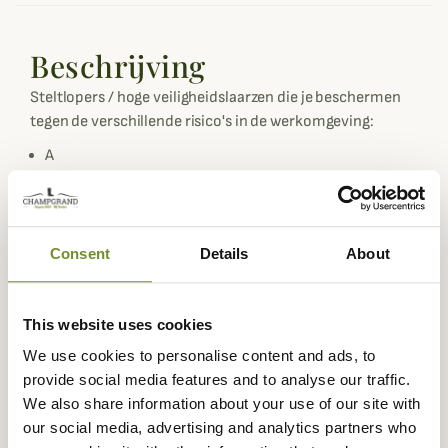
Beschrijving
Steltlopers / hoge veiligheidslaarzen die je beschermen
tegen de verschillende risico's in de werkomgeving:
A
nti-perforatiezool
Schokabsorberende hak
Goede pasvorm voor been en voet
Consent
Details
About
Op het gebied van comfort, duurzaamheid en veiligheid
biedt dit model een hoog prestatieniveau. Dit
This website uses cookies
herenmodel met Jersey voering is verkrijgbaar in
Blauwgrijs.
We use cookies to personalise content and ads, to
provide social media features and to analyse our traffic.
Gegevensblad
We also share information about your use of our site with
Veiligheidsnorm
EN ISO 20 345
our social media, advertising and analytics partners who