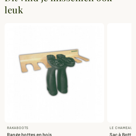
leuk
RAKABOOTS
LE CHAMEAU
Range bottes en bois
Sac à Botte