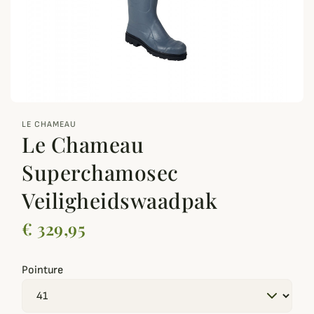
zoom_out_map
LE CHAMEAU
Le Chameau
Superchamosec
Veiligheidswaadpak
€ 329,95
Pointure