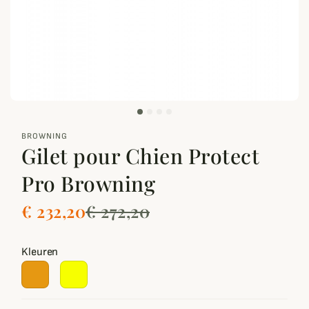
zoom_out_map
BROWNING
Gilet pour Chien Protect
Pro Browning
€ 232,20
€ 272,20
Kleuren