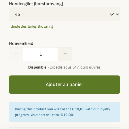
Hondengilet (borstomvang)
Guide des tailles Browning
Hoeveelheid
remove
add
Disponible
·
Expédié sous 5/ 7 jours ouvrés
Ajouter au panier
Buying this product you will collect
€ 10,00
with our loyalty
program. Your cart will total
€ 10,00
.