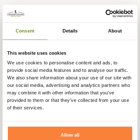
Expédié dans
Échange ou
Paiement
Paiement en
la journée
retour sous
sécurisé
3 fois dès 100
Consent
Details
About
90 jours
euros
This website uses cookies
We use cookies to personalise content and ads, to
provide social media features and to analyse our traffic.
Beschrijving
We also share information about your use of our site with
Browning vous propose le Gilet Protect Pro pour assurer
our social media, advertising and analytics partners who
une excellente protection pour vos chiens.
may combine it with other information that you’ve
provided to them or that they’ve collected from your use
Le gilet Protect Pro est composé de huit couches, dont
of their services.
quatre anti-perforation Dynema® et la face externe en
Cordura® 1100DTEX afin de garantir une performance
anti-perforation sans égale. Les deux couches restantes
assurent la thermo-régulation de votre chien.
Allow all