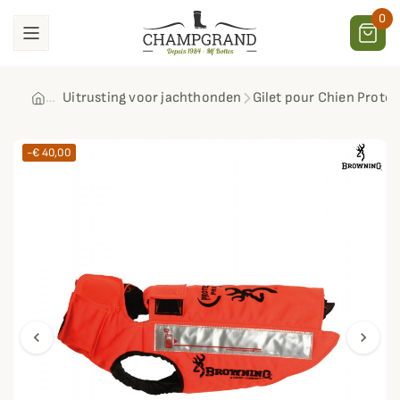
0
Uitrusting voor jachthonden
Gilet pour Chien Prote
-€ 40,00
chevron_left
chevron_right