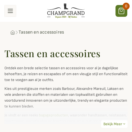
0
Tassen en accessoires
Tassen en accessoires
Ontdek een brede selectie tassen en accessoires voor al je dagelijkse
behoeften, je reizen en escapades of om een vleugje stijl en functionaliteit
toe te voegen aan al je outfits.
Kies uit prestigieuze merken zoals Barbour, Alexandre Mareuil, Laksen en
vele anderen die stoffen en materialen van topkwaliteit gebruiken en
voortdurend innoveren om je uitzonderlijke, trendy en elegante producten
te kunnen bieden.
Je vindt er een reeks
bagageproducten
, waaronder handtassen, reistassen,
toilettassen, portefeuilles en kaarthouders, en je zult dol zijn op een
Bekijk Meer
expand_more
Barbour tartan
outfit voor een 100% Britse look.