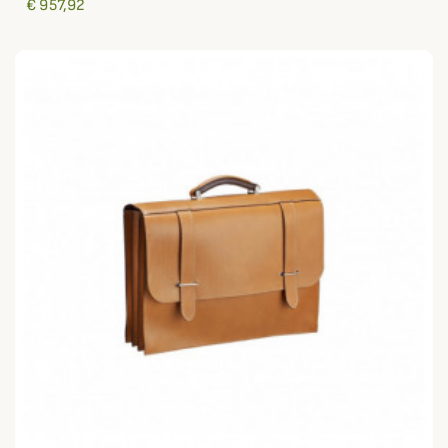
€ 957,92