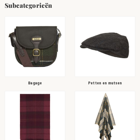
Subcategorieën
Als je jezelf wilt beschermen tegen de zon, regen of kou, heeft
Champgrand honderden producten voor je geselecteerd, waaronder
mutsen
,
sjaals
, handschoenen en diverse reisaccessoires.
Bagage
Petten en mutsen