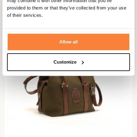
may combine it with other information that you’ve
€ 1.225,00
provided to them or that they’ve collected from your use
of their services.
Allow all
Customize