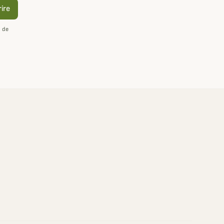
rire
n de