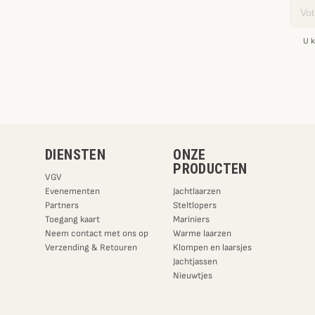
Email
U k
DIENSTEN
ONZE
PRODUCTEN
VGV
Evenementen
Jachtlaarzen
Partners
Steltlopers
Toegang kaart
Mariniers
Neem contact met ons op
Warme laarzen
Verzending & Retouren
Klompen en laarsjes
Jachtjassen
Nieuwtjes