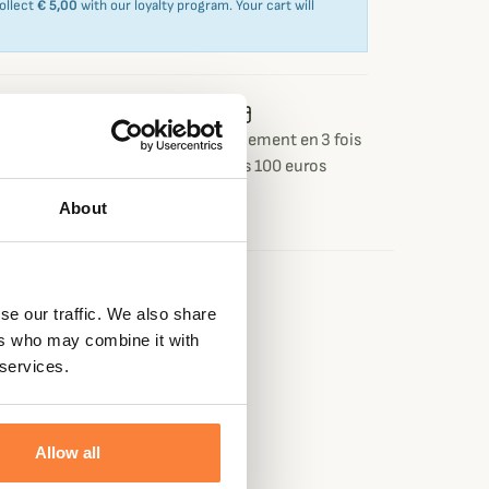
collect
€ 5,00
with our loyalty program. Your cart will
 ou retour
Paiement sécurisé
Paiement en 3 fois
 jours
dès 100 euros
About
se our traffic. We also share
ers who may combine it with
 services.
Allow all