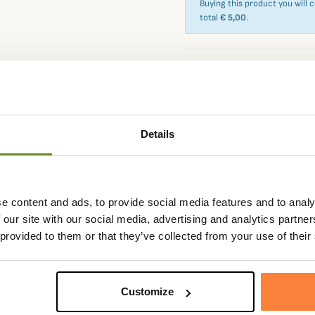
Buying this product you will 
total
€ 5,00
.
Expédié dans la
Échange
journée
sous 90
Details
e content and ads, to provide social media features and to analy
 our site with our social media, advertising and analytics partn
 provided to them or that they’ve collected from your use of their
Customize