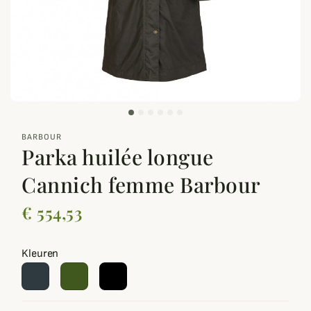
zoom_out_map
BARBOUR
Parka huilée longue
Cannich femme Barbour
€ 554,53
Kleuren