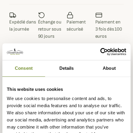
Expédié dans
Échange ou
Paiement
Paiement en
la journée
retour sous
sécurisé
3 fois dès 100
90 jours
euros
Consent
Details
About
Gegevensblad
Samenstelling
100% katoen
This website uses cookies
Doublure
35% katoen, 65% polyester
We use cookies to personalise content and ads, to
provide social media features and to analyse our traffic.
Materiaal
Geolied katoen
We also share information about your use of our site with
our social media, advertising and analytics partners who
Kleuren
Groen
may combine it with other information that you’ve