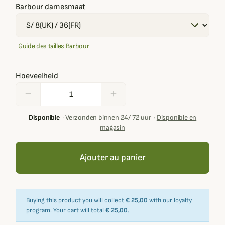
Barbour damesmaat
Guide des tailles Barbour
Hoeveelheid
remove
add
Disponible
·
Verzonden binnen 24/ 72 uur
·
Disponible en
magasin
Ajouter au panier
Buying this product you will collect
€ 25,00
with our loyalty
program. Your cart will total
€ 25,00
.