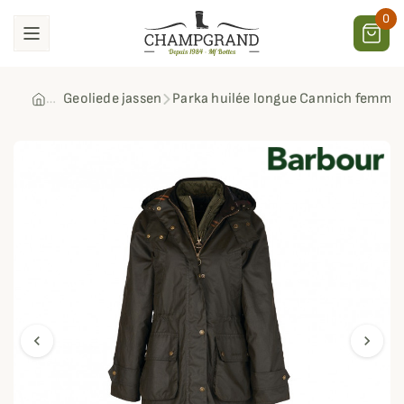
0
Geoliede jassen
Parka huilée longue Cannich femme
chevron_left
chevron_right