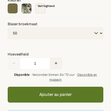
Kleuren
Vert highland
Blaser broekmaat
Hoeveelheid
remove
add
Disponible
·
Verzonden binnen 24/ 72 uur
·
Disponible en
magasin
Ajouter au panier