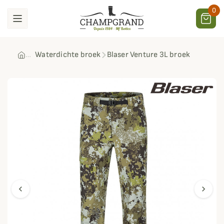
0
Waterdichte broek
Blaser Venture 3L broek
chevron_left
chevron_right