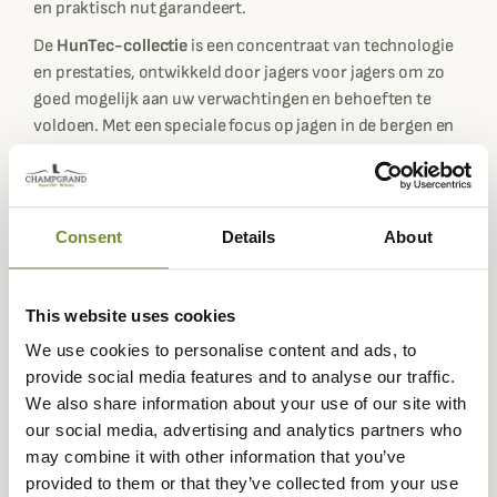
en praktisch nut garandeert.
De
HunTec-collectie
is een concentraat van technologie
en prestaties, ontwikkeld door jagers voor jagers om zo
goed mogelijk aan uw verwachtingen en behoeften te
voldoen. Met een speciale focus op jagen in de bergen en
ruw terrein, waar de uitrusting technisch moet zijn,
brengt HunTec een assortiment samen dat is aangepast
aan verschillende weersomstandigheden en uw activiteit.
U vindt hier
kleding die licht en rekbaar is, weinig ruimte
Consent
Details
About
in
neemt en bovenal
goed presteert
.
De Venture 3L broek is gemaakt van een exclusief in Japan
This website uses cookies
ontwikkelde stof, met
ongelooflijke technische
eigenschappen en
speciaal ontworpen voor intensief
We use cookies to personalise content and ads, to
jagen, met name op ruw terrein of in de bergen. Ze zijn
provide social media features and to analyse our traffic.
volledig waterdicht
, zelfs in de meest ongunstige
We also share information about your use of our site with
weersomstandigheden, en ze zijn geruisloos, met
our social media, advertising and analytics partners who
mechanische stretch in twee richtingen voor
may combine it with other information that you’ve
ongelooflijke bewegingsvrijheid wanneer je onderweg
provided to them or that they’ve collected from your use