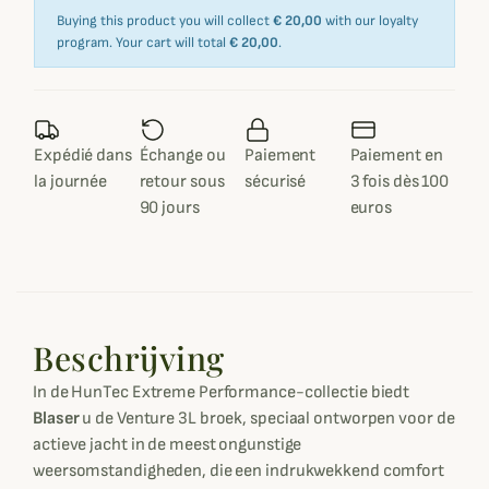
Buying this product you will collect
€ 20,00
with our loyalty
program. Your cart will total
€ 20,00
.
Expédié dans
Échange ou
Paiement
Paiement en
la journée
retour sous
sécurisé
3 fois dès 100
90 jours
euros
Beschrijving
In de HunTec Extreme Performance-collectie biedt
Blaser
u de Venture 3L broek, speciaal ontworpen voor de
actieve jacht in de meest ongunstige
weersomstandigheden, die een indrukwekkend comfort