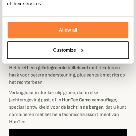
bent.
of their services.
Dit Japanse materiaal is
heel licht
, zodat je het
gemakkelijk in je tas kunt stoppen als je het niet meer
nodig hebt. Het heeft
waterafstotende ritsen langs de
Allow all
benen
met een windvanger aan de binnenkant en
drukknopen zodat je het kunt uit- of aantrekken zodra
Customize
het regent. Alle naden en
ritsen zijn waterdicht
voor
maximale bescherming.
Het heeft een
geïntegreerde tailleband
met riemlus en
haak voor betere ondersteuning, plus een zak met rits op
het rechterbeen.
Verkrijgbaar in donker olijfgroen, dat in elke
jachtomgeving past, of in
HunTec Camo camouflage
,
speciaal ontwikkeld voor
de jacht in de bergen
, dat u kunt
combineren met het hele technische assortiment van
HunTec.