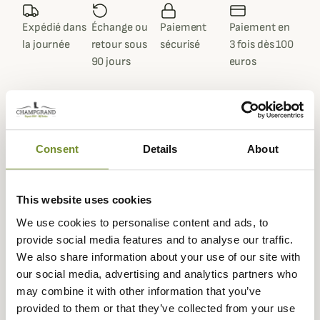
Expédié dans
Échange ou
Paiement
Paiement en
la journée
retour sous
sécurisé
3 fois dès 100
90 jours
euros
Consent
Details
About
Gegevensblad
Doublure
100% cuir
This website uses cookies
Kleuren
Beige, Bruin, Zwart
We use cookies to personalise content and ads, to
Leer
Cuir nubuck, Glad leer
provide social media features and to analyse our traffic.
We also share information about your use of our site with
Materiaal
Leer
our social media, advertising and analytics partners who
may combine it with other information that you’ve
Geslacht
Mannen, Vrouwen
provided to them or that they’ve collected from your use