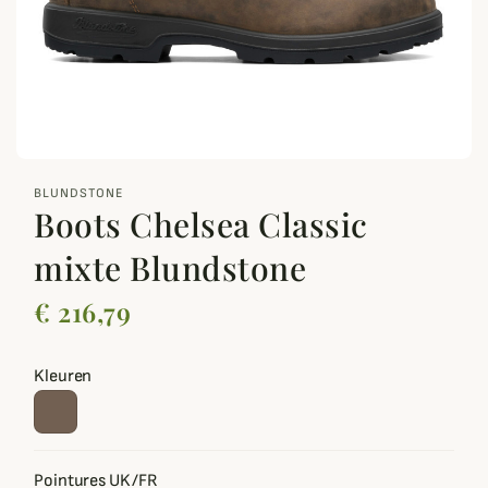
zoom_out_map
BLUNDSTONE
Boots Chelsea Classic
mixte Blundstone
€ 216,79
Kleuren
Pointures UK/FR