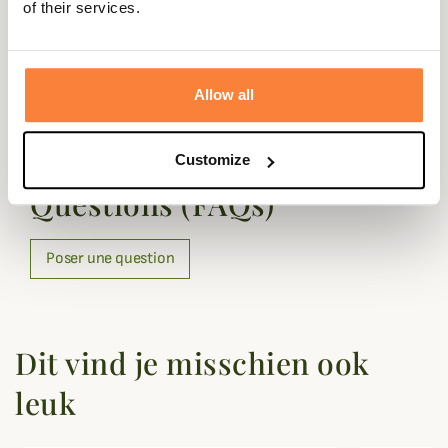
Binnenzool
0
of their services.
Buitenzool
0
Allow all
Vragen (FAQ's)
Customize
Questions (FAQs)
Poser une question
Dit vind je misschien ook
leuk