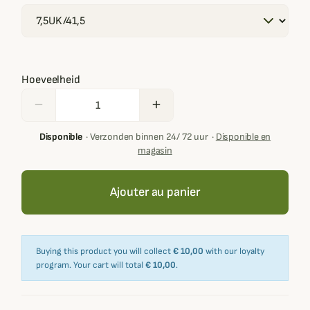
Hoeveelheid
remove
add
Disponible
·
Verzonden binnen 24/ 72 uur
·
Disponible en
magasin
Ajouter au panier
Buying this product you will collect
€ 10,00
with our loyalty
program. Your cart will total
€ 10,00
.