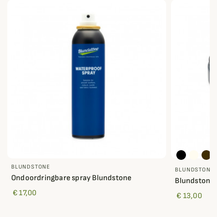
BLUNDSTONE
BLUNDSTONE
Ondoordringbare spray Blundstone
Blundstone
€ 17,00
€ 13,00