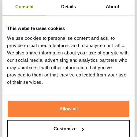
Expédié dans
Échange ou
Paiement
Paiement en
Consent
Details
About
la journée
retour sous
sécurisé
3 fois dès 100
90 jours
euros
This website uses cookies
We use cookies to personalise content and ads, to
provide social media features and to analyse our traffic.
We also share information about your use of our site with
Gegevensblad
our social media, advertising and analytics partners who
Afmetingen
0
may combine it with other information that you’ve
provided to them or that they’ve collected from your use
Geslacht
Mannen, Vrouwen
of their services.
Vragen (FAQ's)
Allow all
Questions (FAQs)
Customize