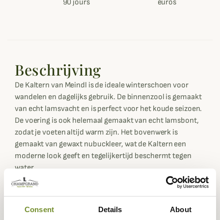
90 jours
euros
Beschrijving
De Kaltern van Meindl is de ideale winterschoen voor
wandelen en dagelijks gebruik. De binnenzool is gemaakt
van echt lamsvacht en is perfect voor het koude seizoen.
De voering is ook helemaal gemaakt van echt lamsbont,
zodat je voeten altijd warm zijn. Het bovenwerk is
gemaakt van gewaxt nubuckleer, wat de Kaltern een
moderne look geeft en tegelijkertijd beschermt tegen
water.
De Ice Trek buitenzool biedt uitstekende grip op ijs en
uitstekende slijtvastheid op alle soorten terrein. Deze
rubberen zool is daarom geschikt voor gebruik het hele
Consent
Details
About
jaar door. Al met al is de Kaltern een uitstekende