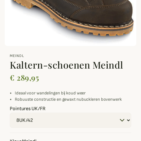
zoom_out_map
MEINDL
Kaltern-schoenen Meindl
€ 289,95
Ideaal voor wandelingen bij koud weer
Robuuste constructie en gewaxt nubuckleren bovenwerk
Pointures UK/FR