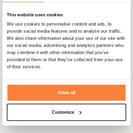
lichtgewicht wandelschoen in de Winter Light Hiker-
serie, met hoogwaardige materialen en een stoere look.
This website uses cookies
Let op: vanwege de voering adviseert Champgrand een
We use cookies to personalise content and ads, to
maat groter te dragen dan je gebruikelijke schoenmaat.
provide social media features and to analyse our traffic.
We also share information about your use of our site with
Gegevensblad
our social media, advertising and analytics partners who
may combine it with other information that you’ve
Stengelhoogte
provided to them or that they’ve collected from your use
in cm
of their services.
Gewicht in Gram
0
Kleuren
Bruin
Allow all
Stang
Cuir nubuck hydrofuge
Geslacht
Mannen
Customize
Buitenzool
Vibram® rubber