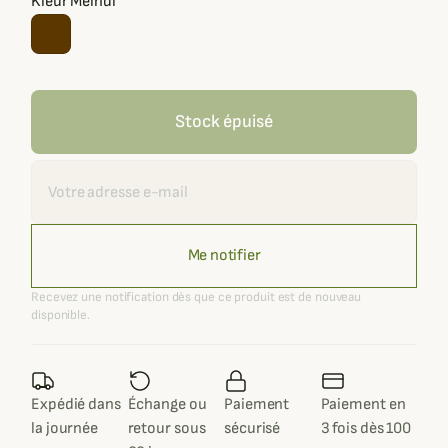
Kleur Meindl
Stock épuisé
Recevoir une alerte
Me notifier
Recevez une notification dès que ce produit est de nouveau
disponible.
Expédié dans
Échange ou
Paiement
Paiement en
la journée
retour sous
sécurisé
3 fois dès 100