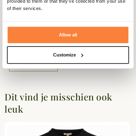
Geslacht
Vrouwen
provided to them or that they’ve collected from your use
of their services.
Vragen (FAQ's)
Allow all
Questions (FAQs)
Customize
Poser une question
Dit vind je misschien ook
leuk