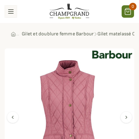
0
Gilet et doublure femme Barbour
Gilet matelassé O
chevron_left
chevron_right