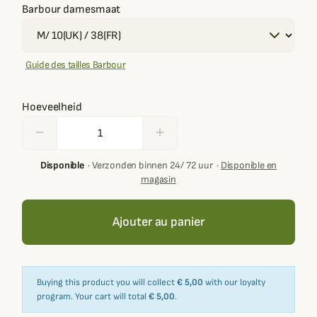
Barbour damesmaat
Guide des tailles Barbour
Hoeveelheid
remove
add
Disponible
·
Verzonden binnen 24/ 72 uur
·
Disponible en
magasin
Ajouter au panier
Buying this product you will collect
€ 5,00
with our loyalty
program. Your cart will total
€ 5,00
.