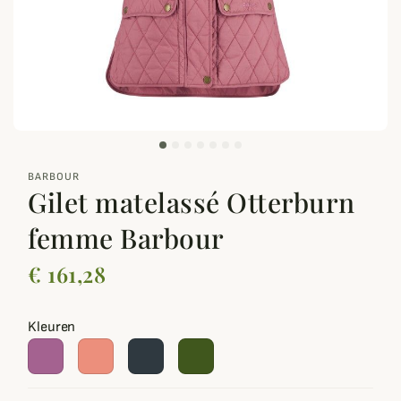
zoom_out_map
BARBOUR
Gilet matelassé Otterburn
femme Barbour
€ 161,28
Kleuren