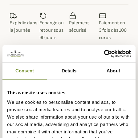
Expédié dans
Échange ou
Paiement
Paiement en
la journée
retour sous
sécurisé
3 fois dès 100
90 jours
euros
Consent
Details
About
Gegevensblad
Samenstelling
100% polyamide
This website uses cookies
Doublure
100% polyamide
We use cookies to personalise content and ads, to
provide social media features and to analyse our traffic.
Kleuren
Blauw, Groen, Oranje
We also share information about your use of our site with
our social media, advertising and analytics partners who
Materiaal
Polyamiden
may combine it with other information that you’ve