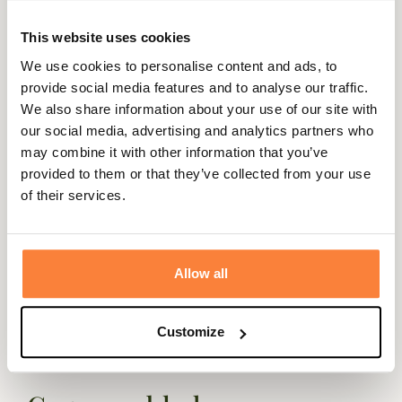
Expédié dans
Échange ou
Paiement
Paiement en
This website uses cookies
la journée
retour sous
sécurisé
3 fois dès 100
We use cookies to personalise content and ads, to
90 jours
euros
provide social media features and to analyse our traffic.
We also share information about your use of our site with
our social media, advertising and analytics partners who
may combine it with other information that you’ve
provided to them or that they’ve collected from your use
Beschrijving
of their services.
Dit lichtgewicht, ademende t-shirt van Simms is deels
geïnspireerd op een van de motto's van het vliegvismerk:
"you got one life, fish it weel".
Allow all
Je kunt de filosofie van het merk Simms voor elke
gelegenheid dragen met dit casual t-shirt met een
Customize
gestileerde badge ingelegd met de merknaam en het
motto.