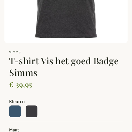
zoom_out_map
SIMMS
T-shirt Vis het goed Badge
Simms
€ 39,95
Kleuren
Maat