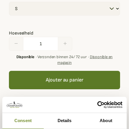
Hoeveelheid
remove
add
Disponible
·
Verzonden binnen 24/ 72 uur
·
Disponible en
magasin
Ajouter au panier
Your basket must contain at least € 100,00 of products in
order to get loyalty rewards.
Consent
Details
About