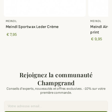
MEINDL
MEINDL
Meindl Sportwax Leder Crème
Meindl Air-A
print
€ 7,95
€ 9,95
Rejoignez la communauté
Champgrand
Conseils d'experts, nouveautés et offres exclusives. -10% sur votre
première commande.
Email