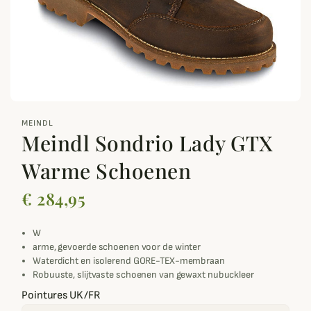
zoom_out_map
MEINDL
Meindl Sondrio Lady GTX
Warme Schoenen
€ 284,95
W
arme, gevoerde schoenen voor de winter
Waterdicht en isolerend GORE-TEX-membraan
Robuuste, slijtvaste schoenen van gewaxt nubuckleer
Pointures UK/FR