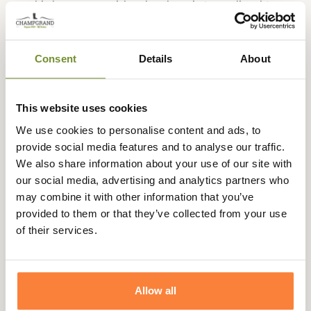
en bieden compromisloze bescherming voor die echt
koude, regenachtige winterdagen. Naast de zachte,
warme wol en polyester voering biedt het waterdichte
Gore-Tex Insulated Comfort Footwear membraan extra
Consent
Details
About
thermische isolatie om je voeten warm te houden, zelfs
bij temperaturen onder nul.
This website uses cookies
Met de Sondrio Lady GTX heeft Meindl een warme
winterlaars gecreëerd met een klassieke, tijdloze styling
We use cookies to personalise content and ads, to
voor dames. Je geniet van goede grip met de rubberen
provide social media features and to analyse our traffic.
zool van Meindl en goede ondersteuning van je enkels
We also share information about your use of our site with
dankzij het ongeveer 14 cm hoge bovenwerk. Het gewicht
our social media, advertising and analytics partners who
is met ongeveer 580 gram per schoen relatief redelijk om
may combine it with other information that you’ve
vermoeidheid van de voeten te voorkomen.
provided to them or that they’ve collected from your use
of their services.
Gegevensblad
Stengelhoogte
in cm
Allow all
Doublure