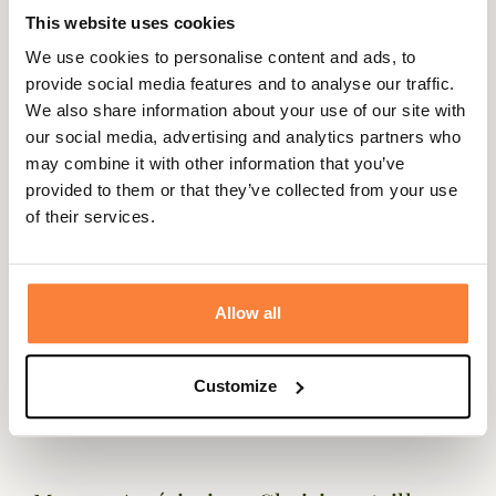
This website uses cookies
We use cookies to personalise content and ads, to
Expédié dans
Échange ou
Paiement
Paiement en
provide social media features and to analyse our traffic.
la journée
retour sous
sécurisé
3 fois dès 100
We also share information about your use of our site with
90 jours
euros
our social media, advertising and analytics partners who
may combine it with other information that you’ve
provided to them or that they’ve collected from your use
of their services.
Gegevensblad
Capaciteit
40 L
Allow all
Kleuren
Groen, Zwart
Customize
Materiaal
PVC