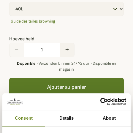
Guide des tailles Browning
Hoeveelheid
remove
add
Disponible
·
Verzonden binnen 24/ 72 uur
·
Disponible en
magasin
Ajouter au panier
Your basket must contain at least € 100,00 of products in
Consent
Details
About
order to get loyalty rewards.