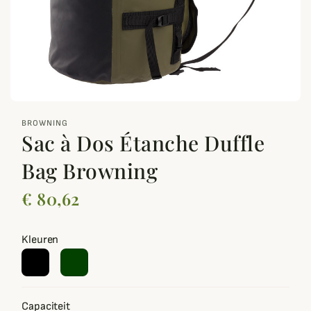
zoom_out_map
BROWNING
Sac à Dos Étanche Duffle
Bag Browning
€ 80,62
Kleuren
Capaciteit