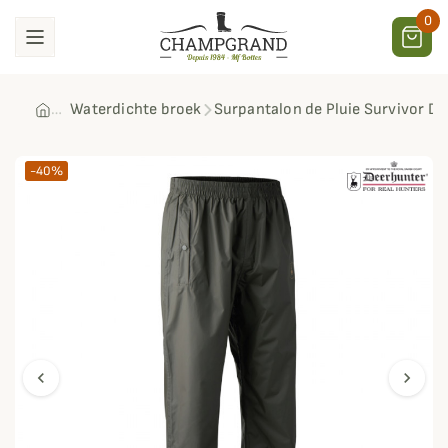
0
Waterdichte broek
Surpantalon de Pluie Survivor D
-40%
chevron_left
chevron_right