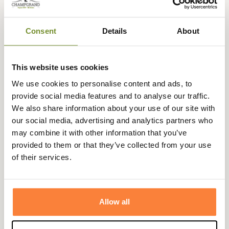
Consent
Details
About
Expédié dans
Échange ou
Paiement
Paiement en
la journée
retour sous
sécurisé
3 fois dès 100
90 jours
euros
This website uses cookies
We use cookies to personalise content and ads, to
provide social media features and to analyse our traffic.
We also share information about your use of our site with
our social media, advertising and analytics partners who
Beschrijving
may combine it with other information that you’ve
provided to them or that they’ve collected from your use
Om je te beschermen tegen de regen heeft Deerhunter
of their services.
deze overbroek ontworpen met Stormliner membraan en
een waterdichtheid/ademend vermogen van
3.000/3.000, meer dan genoeg om zware regenbuien aan
te kunnen.
Allow all
De Surivor regenbroek is gemakkelijk te vervoeren
dankzij de geïntegreerde draagtas. Ze zijn gemakkelijk op