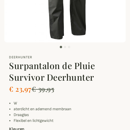
zoom_out_map
DEERHUNTER
Surpantalon de Pluie
Survivor Deerhunter
€ 23,97
€ 39,95
W
aterdicht en ademend membraan
Draagtas
Flexibel en lichtgewicht
Kleuren