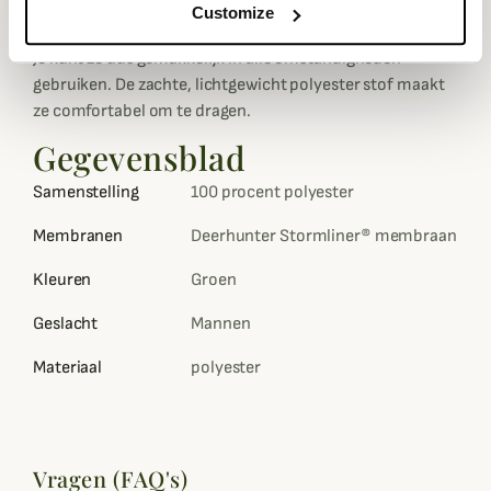
Customize
te vouwen en nemen weinig ruimte in beslag.
Je kunt ze dus gemakkelijk in alle omstandigheden
gebruiken. De zachte, lichtgewicht polyester stof maakt
ze comfortabel om te dragen.
Gegevensblad
Samenstelling
100 procent polyester
Membranen
Deerhunter Stormliner® membraan
Kleuren
Groen
Geslacht
Mannen
Materiaal
polyester
Vragen (FAQ's)