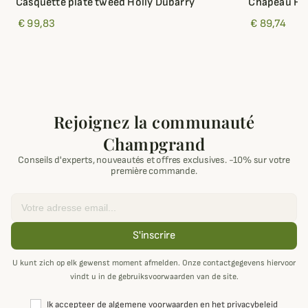
Casquette plate tweed Holly Dubarry
Chapeau Fro
€ 99,83
€ 89,74
Rejoignez la communauté
Champgrand
Conseils d'experts, nouveautés et offres exclusives. -10% sur votre
première commande.
Email
S'inscrire
U kunt zich op elk gewenst moment afmelden. Onze contactgegevens hiervoor
vindt u in de gebruiksvoorwaarden van de site.
Ik accepteer de algemene voorwaarden en het privacybeleid