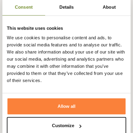
Gegevensblad
Consent
Details
About
Kleuren
Beige, Bruin, Groen
Geslacht
Gemengd
This website uses cookies
Materiaal
polyester, Wol
We use cookies to personalise content and ads, to
provide social media features and to analyse our traffic.
We also share information about your use of our site with
our social media, advertising and analytics partners who
Vragen (FAQ's)
may combine it with other information that you’ve
provided to them or that they’ve collected from your use
of their services.
Questions (FAQs)
Poser une question
Allow all
Customize
Dit vind je misschien ook