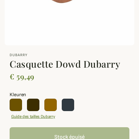
zoom_out_map
DUBARRY
Casquette Dowd Dubarry
€ 59,49
Kleuren
Guide des tailles Dubarry
Stock épuisé