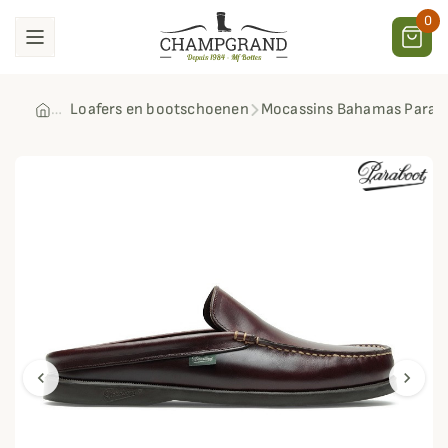
0
Loafers en bootschoenen
Mocassins Bahamas Parab
chevron_left
chevron_right