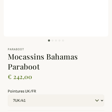
zoom_out_map
PARABOOT
Mocassins Bahamas
Paraboot
€ 242,00
Pointures UK/FR