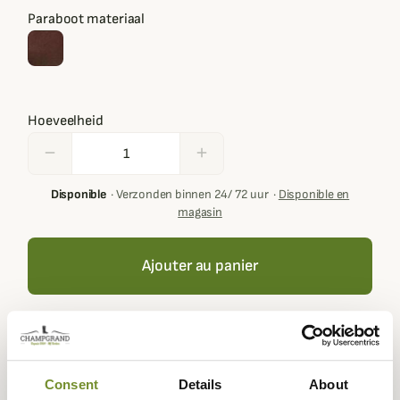
Paraboot materiaal
Hoeveelheid
remove
add
Disponible
·
Verzonden binnen 24/ 72 uur
·
Disponible en
magasin
Ajouter au panier
Buying this product you will collect
€ 10,00
with our loyalty
program. Your cart will total
€ 10,00
.
Consent
Details
About