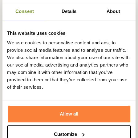
Consent
Details
About
Expédié dans
Échange ou
Paiement
Paiement en
la journée
retour sous
sécurisé
3 fois dès 100
90 jours
euros
This website uses cookies
We use cookies to personalise content and ads, to
provide social media features and to analyse our traffic.
We also share information about your use of our site with
our social media, advertising and analytics partners who
Gegevensblad
may combine it with other information that you’ve
provided to them or that they’ve collected from your use
Samenstelling
100 procent polyester
of their services.
Kleuren
Camouflage, Oranje
Doublure
Fleece
Allow all
Geslacht
Mannen
Camouflage
Mossy Eik Blaze
Customize