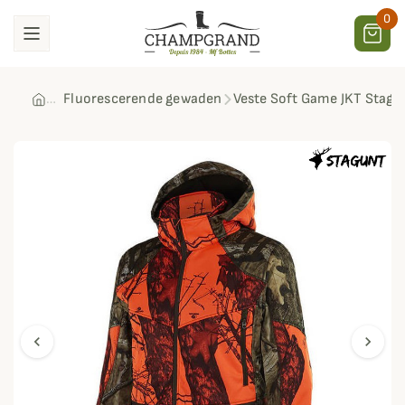
0
Fluorescerende gewaden
Veste Soft Game JKT Stagu
chevron_left
chevron_right