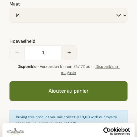
Maat
Hoeveelheid
remove
add
Disponible
·
Verzonden binnen 24/ 72 uur
·
Disponible en
magasin
Ajouter au panier
Buying this product you will collect
€ 10,00
with our loyalty
program. Your cart will total
€ 10,00
.