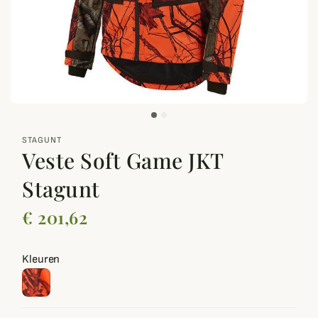
zoom_out_map
STAGUNT
Veste Soft Game JKT
Stagunt
€ 201,62
Kleuren