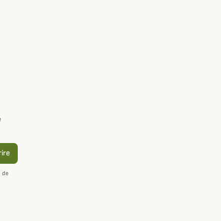
e
rire
n de