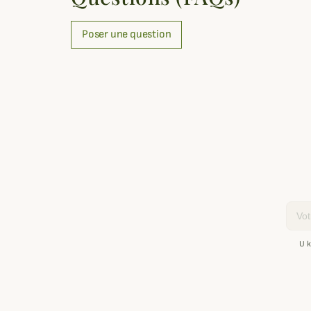
Poser une question
Email
U k