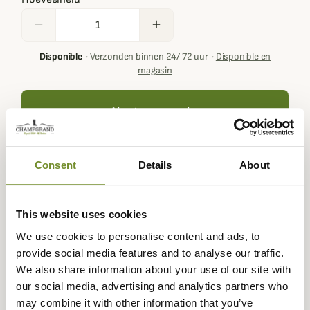
remove
add
Disponible
·
Verzonden binnen 24/ 72 uur
·
Disponible en
magasin
Ajouter au panier
Consent
Details
About
Your basket must contain at least € 100,00 of products in
order to get loyalty rewards.
This website uses cookies
We use cookies to personalise content and ads, to
provide social media features and to analyse our traffic.
Expédié dans
Échange ou
Paiement
Paiement en
We also share information about your use of our site with
la journée
retour sous
sécurisé
3 fois dès 100
our social media, advertising and analytics partners who
90 jours
euros
may combine it with other information that you’ve