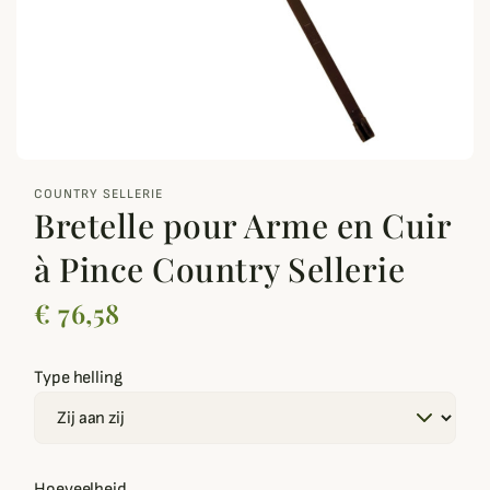
zoom_out_map
COUNTRY SELLERIE
Bretelle pour Arme en Cuir
à Pince Country Sellerie
€ 76,58
Type helling
Hoeveelheid