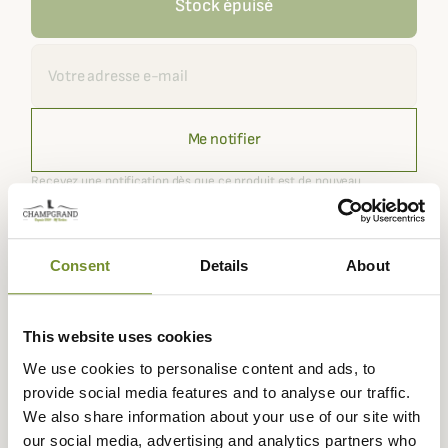
Stock épuisé
Recevoir une alerte
Me notifier
Recevez une notification dès que ce produit est de nouveau
disponible.
Consent
Details
About
Expédié dans
Échange ou
Paiement
Paiement en
la journée
retour sous
sécurisé
3 fois dès 100
90 jours
euros
This website uses cookies
We use cookies to personalise content and ads, to
provide social media features and to analyse our traffic.
We also share information about your use of our site with
our social media, advertising and analytics partners who