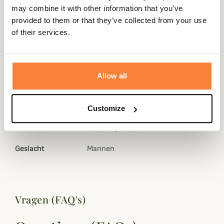
Gegevensblad
may combine it with other information that you’ve
provided to them or that they’ve collected from your use
Samenstelling
0
of their services.
Membranen
0
Doublure
100% polyester
Allow all
Kleuren
Bruin
Beslag
Cuir
Customize
Materiaal
elastaan, Katoen
Geslacht
Mannen
Vragen (FAQ's)