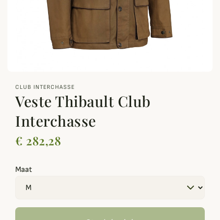
zoom_out_map
CLUB INTERCHASSE
Veste Thibault Club
Interchasse
€ 282,28
Maat