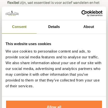
flexibel
zijn, wat essentieel is voor actief wandelen en het
ondersteunen van de ontwikkeling van je pas.
Dit middenhoge bovenwerk is het belangrijkste kenmerk
dat de Respond Mid II onderscheidt van andere
lage
Consent
Details
About
wandelschoenen
.
De
Contagrip® flexibele en gripvaste
buitenzooltechnologie verhoogt de tractie en voegt
This website uses cookies
loopcomfort toe door grondschokken te filteren.
We use cookies to personalise content and ads, to
Contagrip® is een sterke, slijtvaste rubbersamenstelling
provide social media features and to analyse our traffic.
die grip en duurzaamheid biedt op alle oppervlakken van
We also share information about your use of our site with
je favoriete wandelpaden.
our social media, advertising and analytics partners who
De Meindl Air Active inlegzool die bij de schoen wordt
may combine it with other information that you’ve
geleverd heeft een vochtabsorberend systeem en
provided to them or that they’ve collected from your use
verbetert de ventilatie van de voet.
of their services.
Gegevensblad
Gewicht in Gram
0
Allow all