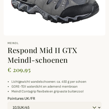
zoom_out_map
MEINDL
Respond Mid II GTX
Meindl-schoenen
€ 209,95
Lichtgewicht wandelschoenen: ca. 450 g per schoen
GORE-TEX waterdicht en ademend membraan
Meindl Contagrip flexibele en gripvaste buitenzool
Pointures UK/FR