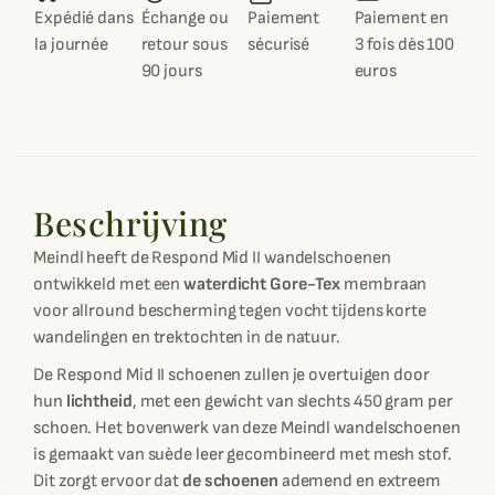
Expédié dans
Échange ou
Paiement
Paiement en
la journée
retour sous
sécurisé
3 fois dès 100
90 jours
euros
Beschrijving
Meindl heeft de Respond Mid II wandelschoenen
ontwikkeld met een
waterdicht Gore-Tex
membraan
voor allround bescherming tegen vocht tijdens korte
wandelingen en trektochten in de natuur.
De Respond Mid II schoenen zullen je overtuigen door
hun
lichtheid
, met een gewicht van slechts 450 gram per
schoen. Het bovenwerk van deze Meindl wandelschoenen
is gemaakt van suède leer gecombineerd met mesh stof.
Dit zorgt ervoor dat
de schoenen
ademend en extreem