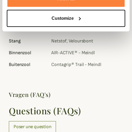
Kleuren
Geel, Grijs, Rood
Membranen
GORE-TEX
Customize
Geslacht
Mannen
Stang
Netstof, Veloursbont
Binnenzool
AIR-ACTIVE® - Meindl
Buitenzool
Contagrip® Trail - Meindl
Vragen (FAQ's)
Questions (FAQs)
Poser une question