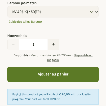
Barbour jas maten
Guide des tailles Barbour
Hoeveelheid
remove
add
Disponible
·
Verzonden binnen 24/ 72 uur
·
Disponible en
magasin
Ajouter au panier
Buying this product you will collect
€ 20,00
with our loyalty
program. Your cart will total
€ 20,00
.