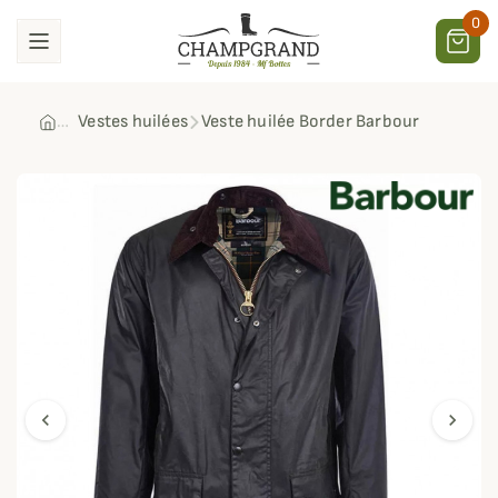
0
Vestes huilées
Veste huilée Border Barbour
chevron_left
chevron_right