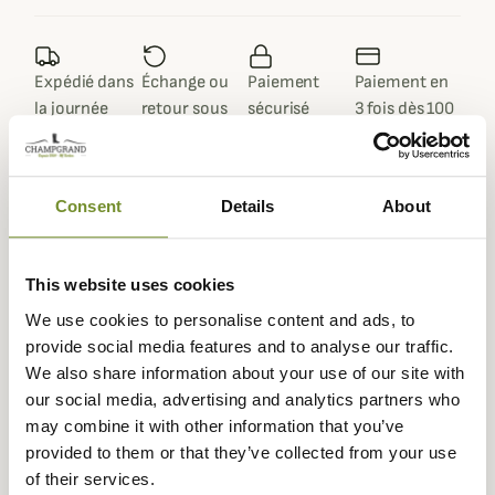
Expédié dans
Échange ou
Paiement
Paiement en
la journée
retour sous
sécurisé
3 fois dès 100
90 jours
euros
Consent
Details
About
Gegevensblad
This website uses cookies
We use cookies to personalise content and ads, to
Samenstelling
100% katoen
provide social media features and to analyse our traffic.
Kleuren
Blauw, Groen
We also share information about your use of our site with
our social media, advertising and analytics partners who
Materiaal
Geolied katoen
may combine it with other information that you’ve
provided to them or that they’ve collected from your use
Geslacht
Mannen
of their services.