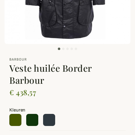
zoom_out_map
BARBOUR
Veste huilée Border
Barbour
€ 438,57
Kleuren