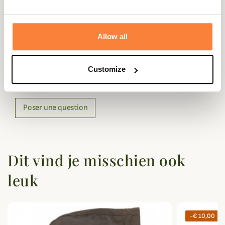
Doublure
Tartan
Allow all
Vragen (FAQ's)
Customize
Questions (FAQs)
Poser une question
Dit vind je misschien ook
leuk
-€ 10,00