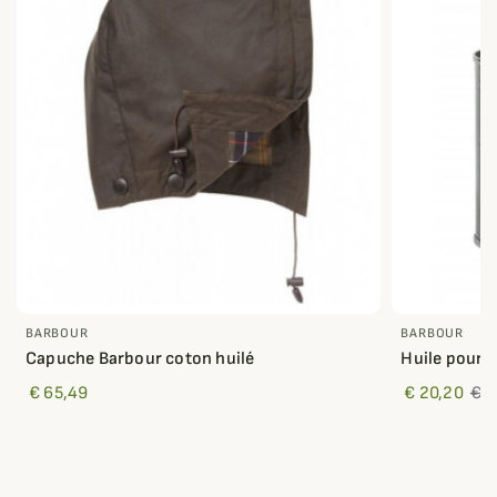
BARBOUR
BARBOUR
Capuche Barbour coton huilé
Huile pour 
€ 65,49
€ 20,20
€ 3