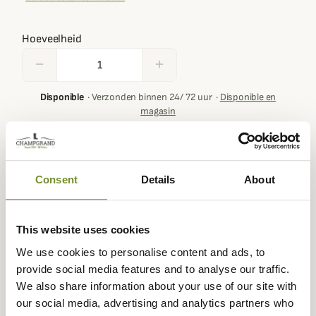
Hoeveelheid
remove
add
Disponible
·
Verzonden binnen 24/ 72 uur
·
Disponible en
magasin
Ajouter au panier
Consent
Details
About
Your basket must contain at least € 100,00 of products in
order to get loyalty rewards.
This website uses cookies
We use cookies to personalise content and ads, to
provide social media features and to analyse our traffic.
We also share information about your use of our site with
Expédié dans
Échange ou
Paiement
Paiement en
our social media, advertising and analytics partners who