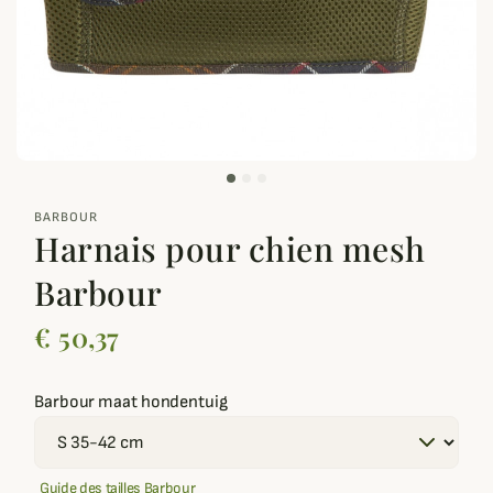
zoom_out_map
BARBOUR
Harnais pour chien mesh
Barbour
€ 50,37
Barbour maat hondentuig
Guide des tailles Barbour