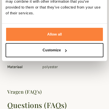
la journée
retour sous
sécurisé
3 fois dès 100
may combine it with other information that you’ve
90 jours
euros
provided to them or that they’ve collected from your use
of their services.
Allow all
Gegevensblad
Samenstelling
100 procent polyester
Customize
Kleuren
Groen
Materiaal
polyester
Vragen (FAQ's)
Questions (FAQs)