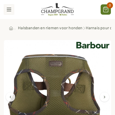
0
Halsbanden en riemen voor honden
Harnais pour ch
chevron_left
chevron_right