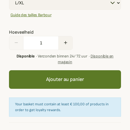
Guide des tailles Barbour
Hoeveelheid
remove
add
Disponible
·
Verzonden binnen 24/ 72 uur
·
Disponible en
magasin
Ajouter au panier
Your basket must contain at least € 100,00 of products in
order to get loyalty rewards.