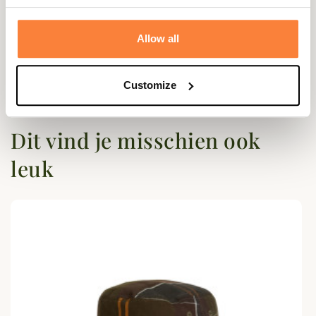
Questions (FAQs)
Allow all
Poser une question
Customize
Dit vind je misschien ook
leuk