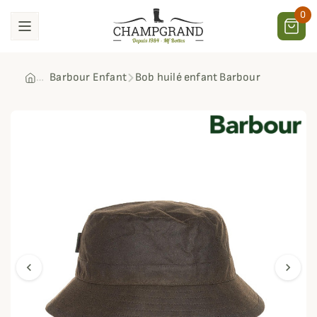
0
Barbour Enfant
Bob huilé enfant Barbour
chevron_left
chevron_right