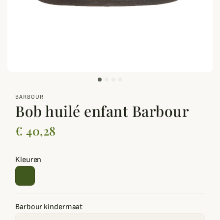
zoom_out_map
BARBOUR
Bob huilé enfant Barbour
€ 40,28
Kleuren
Barbour kindermaat