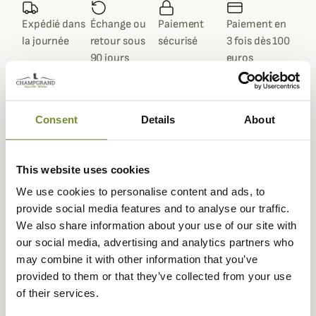
Expédié dans
Échange ou
Paiement
Paiement en
la journée
retour sous
sécurisé
3 fois dès 100
90 jours
euros
Consent
Details
About
Gegevensblad
This website uses cookies
Materiaal
Geolied katoen
We use cookies to personalise content and ads, to
Kleuren
Groen
provide social media features and to analyse our traffic.
We also share information about your use of our site with
Geslacht
Kind
our social media, advertising and analytics partners who
may combine it with other information that you’ve
provided to them or that they’ve collected from your use
of their services.
Vragen (FAQ's)